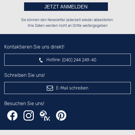
Bitte tragen Sie die Zahl in
██████░░██████░░██████░░██████░░

██░░██░░░░░░██░░░░░░██░░██░░░░░░

Sie können den Newsletter jederzeit wieder abbestellen.
██████░░░░████░░░░████░░██████░░

░░░░██░░░░░░██░░░░░░██░░░░░░██░░

das nebenstehende Feld ein.
Ihre Daten werden nicht an Dritte weitergegeben
Kontaktieren Sie uns direkt!
Hotline:
(040) 244 249-40
Schreiben Sie uns!
E-Mail schreiben
Besuchen Sie uns!