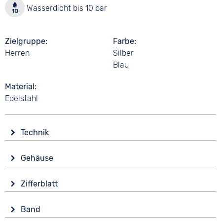
Wasserdicht bis 10 bar
Zielgruppe
Farbe
Herren
Silber
Blau
Material
Edelstahl
Technik
Antrieb
Gehäuse
Solar
Glas
Funktionen
Zifferblatt
Mineralglas
Datumsanzeige
Anzeige
End of Life Anzeige
Form
Band
Analog
Leuchtzeiger / -ziffern
Rund