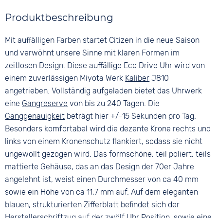
Farbe
Farbe
Wasserdicht
Material
Produktbeschreibung
Silber
Blau
10 bar
Edelstahl
Material
Ziffern
Mit auffälligen Farben startet Citizen in die neue Saison
Farbe
Edelstahl
Keine
Silber
und verwöhnt unsere Sinne mit klaren Formen im
Bandschließe
zeitlosen Design. Diese auffällige Eco Drive Uhr wird von
Faltschließe
einem zuverlässigen Miyota Werk
Kaliber
J810
angetrieben. Vollständig aufgeladen bietet das Uhrwerk
eine
Gangreserve
von bis zu 240 Tagen. Die
Ganggenauigkeit
beträgt hier +/-15 Sekunden pro Tag.
Besonders komfortabel wird die dezente Krone rechts und
links von einem Kronenschutz flankiert, sodass sie nicht
ungewollt gezogen wird. Das formschöne, teil poliert, teils
mattierte Gehäuse, das an das Design der 70er Jahre
angelehnt ist, weist einen Durchmesser von ca 40 mm
sowie ein Höhe von ca 11,7 mm auf. Auf dem eleganten
blauen, strukturierten Zifferblatt befindet sich der
Herstellerschriftzug auf der zwölf Uhr Position, sowie eine