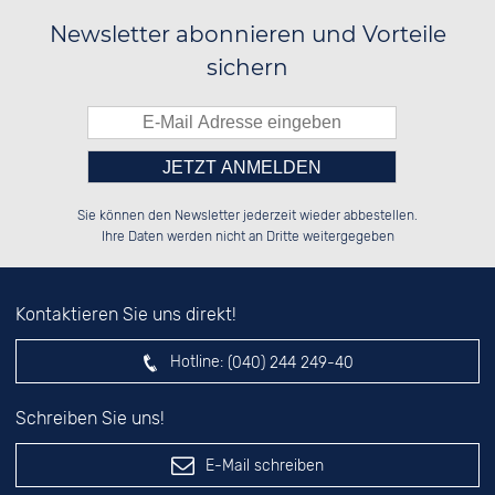
Newsletter abonnieren und Vorteile
sichern
Bitte tragen Sie die Zahl in
██████░░██████░░██████░░██████░░

░░░░██░░██░░██░░██░░░░░░██░░░░░░

Sie können den Newsletter jederzeit wieder abbestellen.
░░████░░██████░░██████░░██████░░

░░░░██░░░░░░██░░██░░██░░██░░██░░

das nebenstehende Feld ein.
Ihre Daten werden nicht an Dritte weitergegeben
Kontaktieren Sie uns direkt!
Hotline:
(040) 244 249-40
Schreiben Sie uns!
E-Mail schreiben