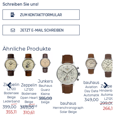
Schreiben Sie uns!
ZUM KONTAKTFORMULAR
JETZT E-MAIL SCHREIBEN
Ähnliche Produkte
Junkers
bauhaus
Zeppelin
Zeppelin
Zeppeli
Bauhaus
Aviation
LZ120
LZ120
Quarz
Hindenbu
Day Date
Bodensee
Bodensee
Kleine
Automati
Automatik
Beige
Open Heart
Sekunde
355,00
LZ129
349,00
Lederband
Beige
beige
299,00
bauhaus
Lederband
399,00
349,00
Herrenchronograph
266,11
355,11
Solar Beige
310,61