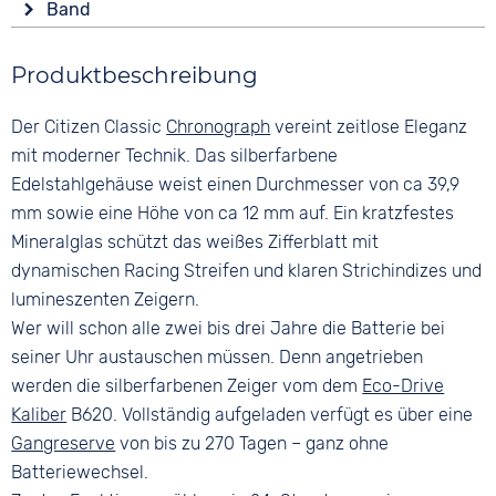
Form
Band
Analog
Leuchtzeiger / -ziffern
Rund
Farbe
Farbe
Wasserdicht
Material
Produktbeschreibung
Braun
Beige
10 bar
Edelstahl
Material
Ziffern
Der Citizen Classic
Chronograph
vereint zeitlose Eleganz
Farbe
Leder
Keine
Silber
mit moderner Technik. Das silberfarbene
Bandschließe
Edelstahlgehäuse weist einen Durchmesser von ca 39,9
Dornschließe
mm sowie eine Höhe von ca 12 mm auf. Ein kratzfestes
Mineralglas schützt das weißes Zifferblatt mit
dynamischen Racing Streifen und klaren Strichindizes und
lumineszenten Zeigern.
Wer will schon alle zwei bis drei Jahre die Batterie bei
seiner Uhr austauschen müssen. Denn angetrieben
werden die silberfarbenen Zeiger vom dem
Eco-Drive
Kaliber
B620. Vollständig aufgeladen verfügt es über eine
Gangreserve
von bis zu 270 Tagen – ganz ohne
Batteriewechsel.