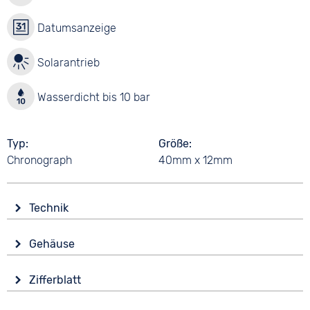
Datumsanzeige
Solarantrieb
Wasserdicht bis 10 bar
Typ
Größe
Chronograph
40mm x 12mm
Technik
Antrieb
Gehäuse
Solar
Glas
Funktionen
Zifferblatt
Mineralglas
Datumsanzeige
Anzeige
End of Life Anzeige