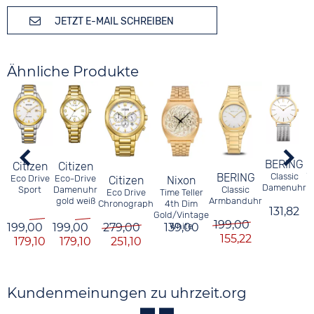
JETZT E-MAIL SCHREIBEN
Ähnliche Produkte
BERING
Citizen
Citizen
S
BERING
Classic
Eco Drive
Eco-Drive
Citizen
Nixon
Damenuhr
Classic
Sport
Damenuhr
Eco Drive
Time Teller
Armbanduhr
gold weiß
Chronograph
4th Dim
131,82
Gold/Vintage
199,00
199,00
199,00
279,00
139,00
White
155,22
179,10
179,10
251,10
Kundenmeinungen zu uhrzeit.org