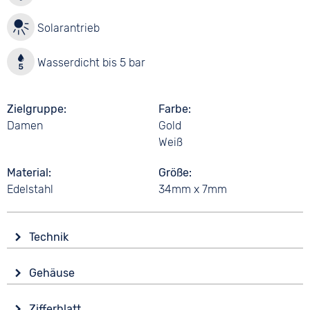
Solarantrieb
Wasserdicht bis 5 bar
Zielgruppe
Farbe
Damen
Gold
Weiß
Material
Größe
Edelstahl
34mm x 7mm
Technik
Antrieb
Gehäuse
Solar
Form
Funktionen
Zifferblatt