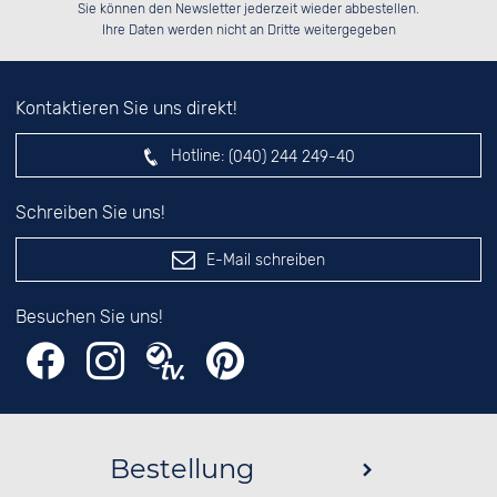
░░░░██░░██░░██░░░░░░██░░██░░░░░░

Sie können den Newsletter jederzeit wieder abbestellen.
░░████░░██████░░░░████░░██████░░

██░░░░░░░░░░██░░░░░░██░░░░░░██░░

das nebenstehende Feld ein.
Ihre Daten werden nicht an Dritte weitergegeben
Kontaktieren Sie uns direkt!
Hotline:
(040) 244 249-40
Schreiben Sie uns!
E-Mail schreiben
Besuchen Sie uns!
Bestellung