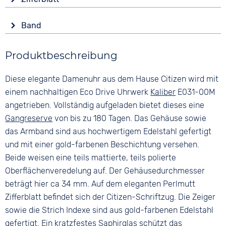
Rund
End of Life Anzeige
Anzeige
Material
Wasserdicht
Band
Analog
Edelstahl
5 bar
Farbe
Farbe
Farbe
Produktbeschreibung
Gold
Weiß
Gold
Material
Ziffern
Diese elegante Damenuhr aus dem Hause Citizen wird mit
Edelstahl
Keine
einem nachhaltigen Eco Drive Uhrwerk
Kaliber
E031-00M
Bandschließe
angetrieben. Vollständig aufgeladen bietet dieses eine
Clipverschluss
Gangreserve
von bis zu 180 Tagen. Das Gehäuse sowie
das Armband sind aus hochwertigem Edelstahl gefertigt
und mit einer gold-farbenen Beschichtung versehen.
Beide weisen eine teils mattierte, teils polierte
Oberflächenveredelung auf. Der Gehäusedurchmesser
beträgt hier ca 34 mm. Auf dem eleganten Perlmutt
Zifferblatt befindet sich der Citizen-Schriftzug. Die Zeiger
sowie die Strich Indexe sind aus gold-farbenen Edelstahl
gefertigt. Ein kratzfestes
Saphirglas
schützt das