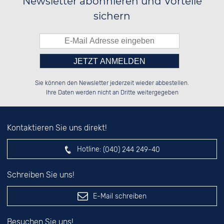
Newsletter abonnieren und Vorteile
sichern
Bitte tragen Sie die Zahl in
██████░░██████░░██████░░██████░░

██░░██░░██░░██░░██░░██░░░░░░██░░

Sie können den Newsletter jederzeit wieder abbestellen.
██████░░██████░░██████░░░░████░░

░░░░██░░░░░░██░░██░░██░░░░░░██░░

das nebenstehende Feld ein.
Ihre Daten werden nicht an Dritte weitergegeben
Kontaktieren Sie uns direkt!
Hotline:
(040) 244 249-40
Schreiben Sie uns!
E-Mail schreiben
Besuchen Sie uns!