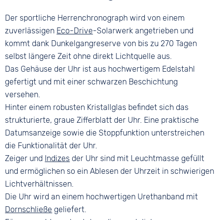
Wasserdicht
Edelstahl
Grau
Grau
10 bar
Der sportliche Herrenchronograph wird von einem
Farbe
Material
Ziffern
Schwarz
zuverlässigen
Eco-Drive
-Solarwerk angetrieben und
Kunststoff
Keine
kommt dank Dunkelgangreserve von bis zu 270 Tagen
Bandschließe
selbst längere Zeit ohne direkt Lichtquelle aus.
Dornschließe
Das Gehäuse der Uhr ist aus hochwertigem Edelstahl
gefertigt und mit einer schwarzen Beschichtung
versehen.
Hinter einem robusten Kristallglas befindet sich das
strukturierte, graue Zifferblatt der Uhr. Eine praktische
Datumsanzeige sowie die Stoppfunktion unterstreichen
die Funktionalität der Uhr.
Zeiger und
Indizes
der Uhr sind mit Leuchtmasse gefüllt
und ermöglichen so ein Ablesen der Uhrzeit in schwierigen
Lichtverhältnissen.
Die Uhr wird an einem hochwertigen Urethanband mit
Dornschließe
geliefert.