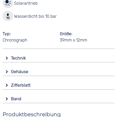
Solarantrieb
Wasserdicht bis 10 bar
Typ
Größe
Chronograph
39mm x 12mm
Technik
Antrieb
Gehäuse
Solar
Glas
Funktionen
Zifferblatt
Mineralglas
Countdown
Anzeige
End of Life Anzeige
Form
Band
Analog
Leuchtzeiger / -ziffern
Rund
Stoppuhr
Farbe
Farbe
Material
Produktbeschreibung
Anthrazit
Anthrazit