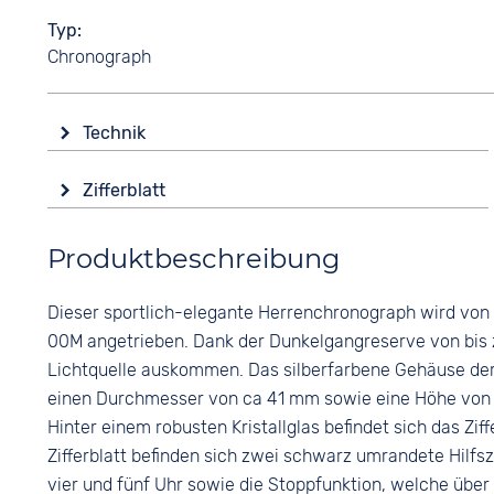
Typ
Chronograph
Technik
Antrieb
Zifferblatt
Solar
Anzeige
Funktionen
Produktbeschreibung
Analog
Datumsanzeige
End of Life Anzeige
Farbe
Dieser sportlich-elegante Herrenchronograph wird von
Leuchtzeiger / -ziffern
Weiß
00M angetrieben. Dank der Dunkelgangreserve von bis zu
Stoppuhr
Ziffern
Lichtquelle auskommen. Das silberfarbene Gehäuse der
Wasserdicht
Keine
einen Durchmesser von ca 41 mm sowie eine Höhe von ca
10 bar
Hinter einem robusten Kristallglas befindet sich das Zi
Zifferblatt befinden sich zwei schwarz umrandete Hilfs
vier und fünf Uhr sowie die Stoppfunktion, welche über 