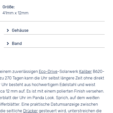
Größe
41mm x 12mm
Gehäuse
Glas
Band
Mineralglas
Farbe
Form
Schwarz
Rund
Material
Material
 einem zuverlässigen
Eco-Drive
-Solarwerk
Kaliber
B620-
Leder
Edelstahl
 270 Tagen kann die Uhr selbst längere Zeit ohne direkt
Bandschließe
Farbe
 Uhr besteht aus hochwertigem Edelstahl und weist
Dornschließe
Silber
 12 mm auf. Es ist mit einem polierten Finish versehen.
fferblatt der Uhr im Panda Look. Sprich, auf dem weißen
zifferblätter. Eine praktische Datumsanzeige zwischen
die seitliche
Drücker
gesteuert wird, unterstreichen die