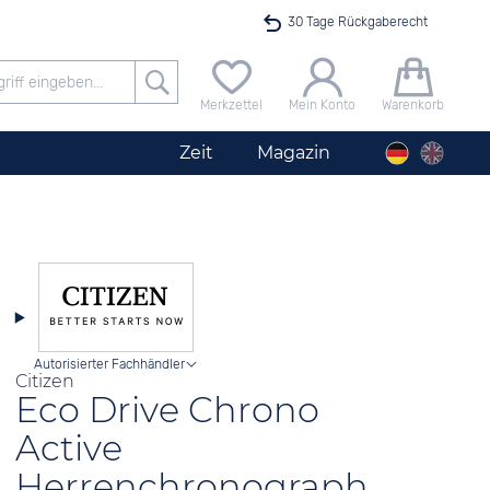
30 Tage Rückgaberecht
Versandkostenfrei ab 40 €
Merkzettel
Mein Konto
Warenkorb
24h Expresslieferung
Zeit
Magazin
100 Tage Niedrigpreisgarantie
Angebot nur heute bis 24 Uhr verfügbar
Autorisierter Fachhändler
Citizen
Eco Drive Chrono
Active
Herrenchronograph