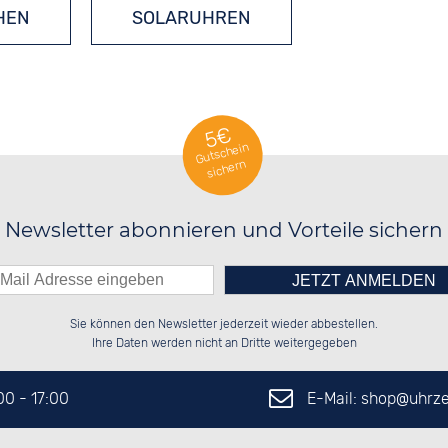
HEN
SOLARUHREN
5€
Gutschein
sichern
Newsletter abonnieren und Vorteile sichern
Bitte tragen Sie die Zahl in
██████░░░░░░██░░██████░░██░░░░░░

██░░░░░░░░████░░░░░░██░░██░░██░░

Sie können den Newsletter jederzeit wieder abbestellen.
██████░░░░░░██░░░░████░░██████░░

██░░██░░░░░░██░░██░░░░░░░░░░██░░

das nebenstehende Feld ein.
Ihre Daten werden nicht an Dritte weitergegeben
E-Mail: shop@
uhrze
:00 - 17:00