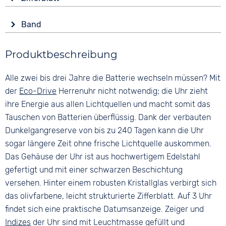
Mineralglas
Datumsanzeige
Anzeige
End of Life Anzeige
Form
Band
Analog
Leuchtzeiger / -ziffern
Rund
Farbe
Farbe
Wasserdicht
Material
Produktbeschreibung
Grün
Grün
10 bar
Edelstahl
Material
Ziffern
Alle zwei bis drei Jahre die Batterie wechseln müssen? Mit
Farbe
Textil
Keine
Schwarz
der
Eco-Drive
Herrenuhr nicht notwendig; die Uhr zieht
Bandschließe
ihre Energie aus allen Lichtquellen und macht somit das
Dornschließe
Tauschen von Batterien überflüssig. Dank der verbauten
Dunkelgangreserve von bis zu 240 Tagen kann die Uhr
sogar längere Zeit ohne frische Lichtquelle auskommen.
Das Gehäuse der Uhr ist aus hochwertigem Edelstahl
gefertigt und mit einer schwarzen Beschichtung
versehen. Hinter einem robusten Kristallglas verbirgt sich
das olivfarbene, leicht strukturierte Zifferblatt. Auf 3 Uhr
findet sich eine praktische Datumsanzeige. Zeiger und
Indizes
der Uhr sind mit Leuchtmasse gefüllt und