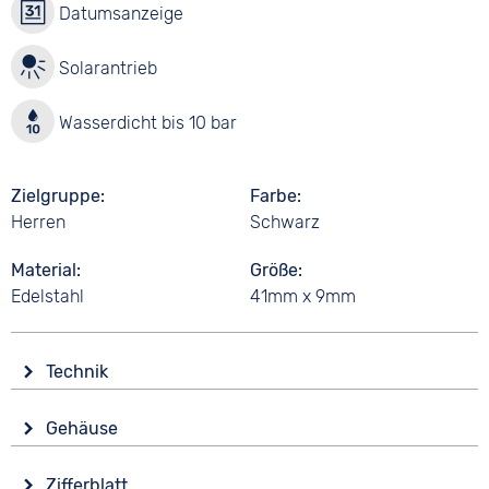
Datumsanzeige
Solarantrieb
Wasserdicht bis 10 bar
Zielgruppe
Farbe
Herren
Schwarz
Material
Größe
Edelstahl
41mm x 9mm
Technik
Antrieb
Gehäuse
Solar
Glas
Funktionen
Zifferblatt