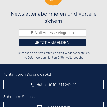
Newsletter abonnieren und Vorteile
sichern
Bitte tragen Sie die Zahl in
██████░░██████░░██████░░██████░░

░░░░██░░░░░░██░░░░░░██░░░░░░██░░

Sie können den Newsletter jederzeit wieder abbestellen.
░░████░░░░████░░░░████░░░░████░░

░░░░██░░░░░░██░░░░░░██░░░░░░██░░

das nebenstehende Feld ein.
Ihre Daten werden nicht an Dritte weitergegeben
Kontaktieren Sie uns direkt!
Hotline:
(040) 244 249-40
Schreiben Sie uns!