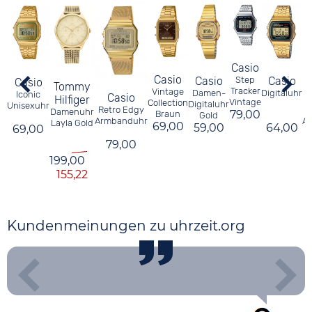
Casio
Casio
Step
Casio
Casio
Casio
Tommy
Tracker
Vintage
Damen-
Digitaluhr
Iconic
Casio
Hilfiger
Vintage
Collection
Digitaluhr
Unisexuhr
Retro Edgy
Damenuhr
79,00
Braun
Gold
A
Armbanduhr
Layla Gold
69,00
59,00
64,00
69,00
79,00
199,00
155,22
Kundenmeinungen zu uhrzeit.org