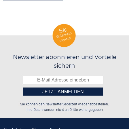
5€
Gutschein
sichern
Newsletter abonnieren und Vorteile
sichern
Bitte tragen Sie die Zahl in
██████░░██████░░░░░░██░░██████░░

░░░░██░░░░░░██░░░░████░░░░░░██░░

Sie können den Newsletter jederzeit wieder abbestellen.
░░████░░░░████░░░░░░██░░░░████░░

░░░░██░░░░░░██░░░░░░██░░░░░░██░░

das nebenstehende Feld ein.
Ihre Daten werden nicht an Dritte weitergegeben