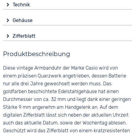
Technik
Antrieb
Gehäuse
Batterie (Quarz)
Glas
Funktionen
Zifferblatt
Kunststoffglas
Alarm
Anzeige
Datumsanzeige
Form
Produktbeschreibung
Digital
Wochentagsanzeige
Eckig
Farbe
Wasserdicht
Material
Diese vintage Armbanduhr der Marke Casio wird von
Gold
3 bar
Edelstahl
einem präzisen Quarzwerk angetrieben, dessen Batterie
Ziffern
nur alle drei Jahre gewechselt werden muss. Das
Farbe
Arabisch
Gold
goldfarben beschichtete Edelstahlgehäuse hat einen
Durchmesser von ca. 32 mm und liegt dank einer geringen
Stärke 9 mm angenehm am Handgelenk an. Auf dem
digitalen Zifferblatt lässt sich neben der aktuellen Uhrzeit
auch das aktuelle Datum, sowie der Wochentag ablesen.
Geschützt wird das Zifferblatt von einem kratzresistenten