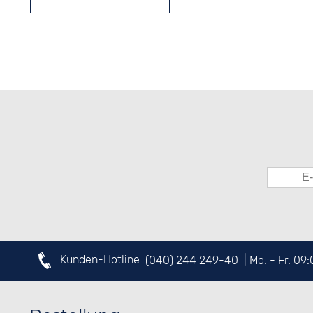
Kunden-Hotline:
(040) 244 249-40
| Mo. - Fr. 09