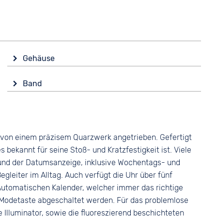
Gehäuse
Glas
Band
Mineralglas
Farbe
Form
Schwarz
Rund
Material
Material
 von einem präzisem Quarzwerk angetrieben. Gefertigt
Kunststoff
Kunststoff
bekannt für seine Stoß- und Kratzfestigkeit ist. Viele
Bandschließe
Farbe
 und der Datumsanzeige, inklusive Wochentags- und
Dornschließe
Schwarz
leiter im Alltag. Auch verfügt die Uhr über fünf
 Automatischen Kalender, welcher immer das richtige
Modetaste abgeschaltet werden. Für das problemlose
e Illuminator, sowie die fluoreszierend beschichteten