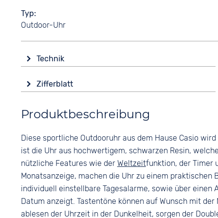
Typ
Outdoor-Uhr
Technik
Antrieb
Zifferblatt
Batterie (Quarz)
Anzeige
Funktionen
Produktbeschreibung
Ana-Digital
Alarm
Countdown
Farbe
Diese sportliche Outdooruhr aus dem Hause Casio wird
Datumsanzeige
Schwarz
ist die Uhr aus hochwertigem, schwarzen Resin, welches 
Stoppuhr
Ziffern
nützliche Features wie der
Weltzeit
funktion, der Timer
Wochentagsanzeige
Keine
Zifferblattbeleuchtung
Monatsanzeige, machen die Uhr zu einem praktischen Beg
individuell einstellbare Tagesalarme, sowie über einen
Wasserdicht
Datum anzeigt. Tastentöne können auf Wunsch mit der 
20 bar
ablesen der Uhrzeit in der Dunkelheit, sorgen der Doubl