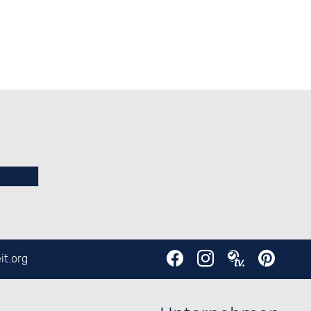
it.org