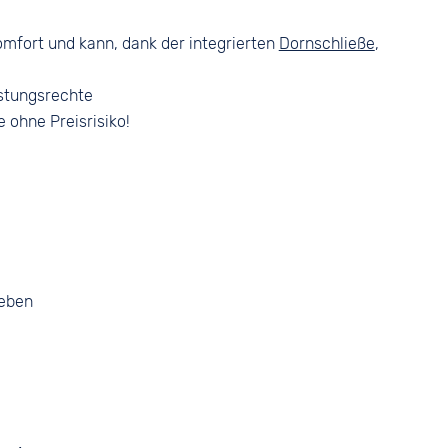
fort und kann, dank der integrierten
Dornschließe
,
stungsrechte
e ohne Preisrisiko!
geben