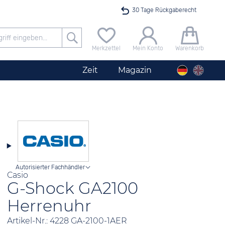
30 Tage Rückgaberecht
Versandkostenfrei ab 40 €
Merkzettel
Mein Konto
Warenkorb
24h Expresslieferung
Zeit
Magazin
100 Tage Niedrigpreisgarantie
Angebot nur heute bis 24 Uhr verfügbar
Autorisierter Fachhändler
Casio
G-Shock GA2100
Herrenuhr
Artikel-Nr.: 4228 GA-2100-1AER