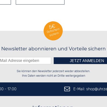
5€
Gutschein
sichern
Newsletter abonnieren und Vorteile sichern
Bitte tragen Sie die Zahl in
██░░░░░░██████░░██████░░██████░░

██░░██░░░░░░██░░░░░░██░░░░░░██░░

Sie können den Newsletter jederzeit wieder abbestellen.
██████░░░░████░░░░████░░░░████░░

░░░░██░░██░░░░░░██░░░░░░░░░░██░░

das nebenstehende Feld ein.
Ihre Daten werden nicht an Dritte weitergegeben
E-Mail: shop@
uhrze
:00 - 17:00