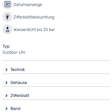
Datumsanzeige
Zifferblattbeleuchtung
Wasserdicht bis 20 bar
Typ
Outdoor-Uhr
Technik
Antrieb
Gehäuse
Batterie (Quarz)
Glas
Funktionen
Zifferblatt
Mineralglas
Alarm
Anzeige
Countdown
Form
Band
Ana-Digital
Datumsanzeige