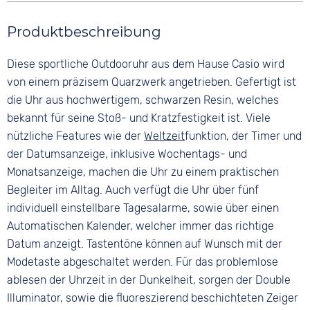
Rund
Stoppuhr
Farbe
Farbe
Material
Produktbeschreibung
Wochentagsanzeige
Schwarz
Schwarz
Kunststoff
Zifferblattbeleuchtung
Material
Ziffern
Diese sportliche Outdooruhr aus dem Hause Casio wird
Farbe
Wasserdicht
Kunststoff
Keine
Schwarz
von einem präzisem Quarzwerk angetrieben. Gefertigt ist
20 bar
Bandschließe
die Uhr aus hochwertigem, schwarzen Resin, welches
Dornschließe
bekannt für seine Stoß- und Kratzfestigkeit ist. Viele
nützliche Features wie der
Weltzeit
funktion, der Timer und
der Datumsanzeige, inklusive Wochentags- und
Monatsanzeige, machen die Uhr zu einem praktischen
Begleiter im Alltag. Auch verfügt die Uhr über fünf
individuell einstellbare Tagesalarme, sowie über einen
Automatischen Kalender, welcher immer das richtige
Datum anzeigt. Tastentöne können auf Wunsch mit der
Modetaste abgeschaltet werden. Für das problemlose
ablesen der Uhrzeit in der Dunkelheit, sorgen der Double
Illuminator, sowie die fluoreszierend beschichteten Zeiger