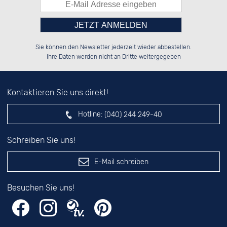
Bitte tragen Sie die Zahl in
██████░░██████░░██████░░██████░░

██░░██░░██░░░░░░██░░██░░██░░░░░░

Sie können den Newsletter jederzeit wieder abbestellen.
██████░░██████░░██░░██░░██████░░

░░░░██░░░░░░██░░██░░██░░░░░░██░░

das nebenstehende Feld ein.
Ihre Daten werden nicht an Dritte weitergegeben
Kontaktieren Sie uns direkt!
Hotline:
(040) 244 249-40
Schreiben Sie uns!
E-Mail schreiben
Besuchen Sie uns!