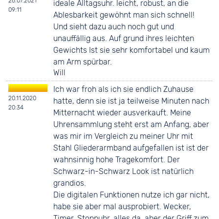
26.07.2021
ideale Alltagsuhr. leicht, robust, an die
09:11
Ablesbarkeit gewöhnt man sich schnell!
Und sieht dazu auch noch gut und
unauffällig aus. Auf grund ihres leichten
Gewichts Ist sie sehr komfortabel und kaum
am Arm spürbar.
Will
Ich war froh als ich sie endlich Zuhause
20.11.2020
hatte, denn sie ist ja teilweise Minuten nach
20:34
Mitternacht wieder ausverkauft. Meine
Uhrensammlung steht erst am Anfang, aber
was mir im Vergleich zu meiner Uhr mit
Stahl Gliederarmband aufgefallen ist ist der
wahnsinnig hohe Tragekomfort. Der
Schwarz-in-Schwarz Look ist natürlich
grandios.
Die digitalen Funktionen nutze ich gar nicht,
habe sie aber mal ausprobiert. Wecker,
Timer, Stoppuhr, alles da, aber der Griff zum