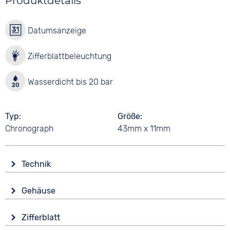
Produktdetails
Datumsanzeige
Zifferblattbeleuchtung
Wasserdicht bis 20 bar
Typ
Größe
Chronograph
43mm x 11mm
Technik
Antrieb
Gehäuse
Batterie (Quarz)
Glas
Funktionen
Zifferblatt
Mineralglas
Alarm