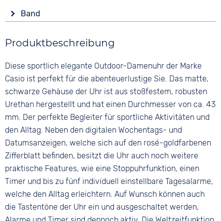
Anzeige
Countdown
Form
Band
Ana-Digital
Datumsanzeige
Tonneau/Oval
Ewiger Kalender
Farbe
Farbe
Material
Produktbeschreibung
LAP Memory
Schwarz
Roségold
Kunststoff
Leuchtzeiger / -ziffern
Material
Ziffern
Diese sportlich elegante Outdoor-Damenuhr der Marke
Stoppuhr
Farbe
Kunststoff
Keine
Wochentagsanzeige
Schwarz
Casio ist perfekt für die abenteuerlustige Sie. Das matte,
Bandschließe
Zeitzonen / Weltzeit
schwarze Gehäuse der Uhr ist aus stoßfestem, robusten
Faltschließe
Zifferblattbeleuchtung
Urethan hergestellt und hat einen Durchmesser von ca. 43
mm. Der perfekte Begleiter für sportliche Aktivitäten und
Wasserdicht
den Alltag. Neben den digitalen Wochentags- und
20 bar
Datumsanzeigen, welche sich auf den rosé-goldfarbenen
Zifferblatt befinden, besitzt die Uhr auch noch weitere
praktische Features, wie eine Stoppuhrfunktion, einen
Timer und bis zu fünf individuell einstellbare Tagesalarme,
welche den Alltag erleichtern. Auf Wunsch können auch
die Tastentöne der Uhr ein und ausgeschaltet werden,
Alarme und Timer sind dennoch aktiv. Die
Weltzeit
funktion