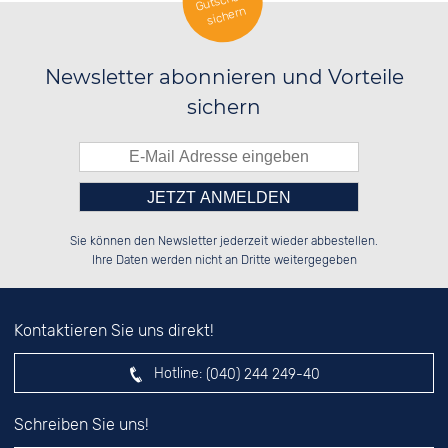
Gutschein
sichern
Newsletter abonnieren und Vorteile
sichern
Bitte tragen Sie die Zahl in
██████░░██████░░██████░░██████░░

██░░░░░░░░░░██░░██░░██░░░░░░██░░

Sie können den Newsletter jederzeit wieder abbestellen.
██████░░░░████░░██████░░░░████░░

██░░██░░██░░░░░░██░░██░░░░░░██░░

das nebenstehende Feld ein.
Ihre Daten werden nicht an Dritte weitergegeben
Kontaktieren Sie uns direkt!
Hotline:
(040) 244 249-40
Schreiben Sie uns!