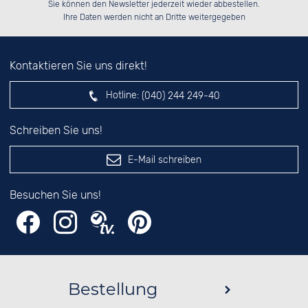
██░░██░░██░░██░░██░░██░░░░████░░

Sie können den Newsletter jederzeit wieder abbestellen.
██████░░██████░░██████░░░░░░██░░

░░░░██░░░░░░██░░██░░██░░░░░░██░░

das nebenstehende Feld ein.
Ihre Daten werden nicht an Dritte weitergegeben
Kontaktieren Sie uns direkt!
Hotline:
(040) 244 249-40
Schreiben Sie uns!
E-Mail schreiben
Besuchen Sie uns!
Bestellung