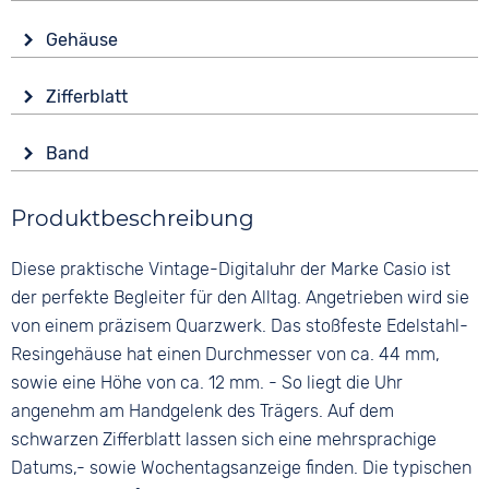
Antrieb
Gehäuse
Batterie (Quarz)
Glas
Funk
Zifferblatt
Kunststoffglas
Funkgesteuert
Anzeige
Farbe
Funktionen
Band
Digital
Silber
Alarm
Farbe
Farbe
Countdown
Produktbeschreibung
Schwarz
Schwarz
Datumsanzeige
Stoppuhr
Material
Ziffern
Diese praktische Vintage-Digitaluhr der Marke Casio ist
Wochentagsanzeige
Kautschuk
Arabisch
der perfekte Begleiter für den Alltag. Angetrieben wird sie
Zifferblattbeleuchtung
Bandschließe
von einem präzisem Quarzwerk. Das stoßfeste Edelstahl-
Wasserdicht
Dornschließe
Resingehäuse hat einen Durchmesser von ca. 44 mm,
5 bar
sowie eine Höhe von ca. 12 mm. - So liegt die Uhr
angenehm am Handgelenk des Trägers. Auf dem
schwarzen Zifferblatt lassen sich eine mehrsprachige
Datums,- sowie Wochentagsanzeige finden. Die typischen