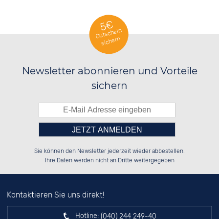
5€
Gutschein
sichern
Newsletter abonnieren und Vorteile
sichern
Bitte tragen Sie die Zahl in
░░░░██░░██████░░██████░░░░░░██░░

░░████░░░░░░██░░██░░░░░░░░████░░

Sie können den Newsletter jederzeit wieder abbestellen.
░░░░██░░░░████░░██████░░░░░░██░░

░░░░██░░░░░░██░░██░░██░░░░░░██░░

das nebenstehende Feld ein.
Ihre Daten werden nicht an Dritte weitergegeben
Kontaktieren Sie uns direkt!
Hotline:
(040) 244 249-40