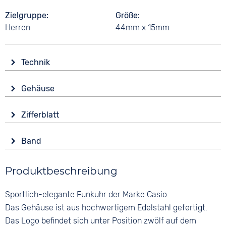
Zielgruppe
Größe
Herren
44mm x 15mm
Technik
Antrieb
Gehäuse
Solar
Glas
Funk
Zifferblatt
Mineralglas
Funkgesteuert
Anzeige
Form
Funktionen
Band
Ana-Digital
Rund
Alarm
Farbe
Farbe
Datumsanzeige
Material
Produktbeschreibung
Silber
Blau
Stoppuhr
Edelstahl
Zeitzonen / Weltzeit
Material
Ziffern
Sportlich-elegante
Funkuhr
der Marke Casio.
Farbe
Zifferblattbeleuchtung
Edelstahl
Keine
Silber
Das Gehäuse ist aus hochwertigem Edelstahl gefertigt.
Wasserdicht
Bandschließe
Das Logo befindet sich unter Position zwölf auf dem