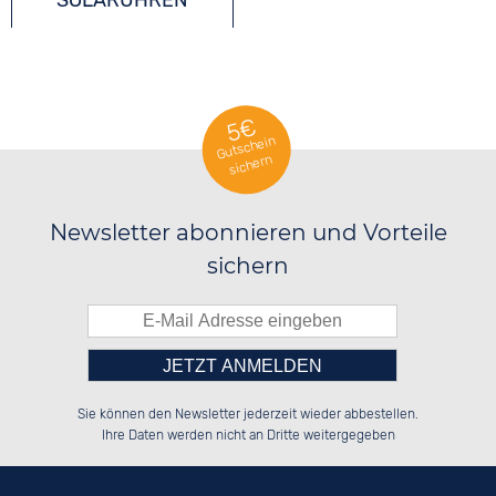
SOLARUHREN
5€
Gutschein
sichern
Newsletter abonnieren und Vorteile
sichern
Bitte tragen Sie die Zahl in
██████░░██████░░░░░░██░░██████░░

░░░░██░░██░░██░░░░████░░██░░██░░

Sie können den Newsletter jederzeit wieder abbestellen.
░░████░░██░░██░░░░░░██░░██████░░

██░░░░░░██░░██░░░░░░██░░░░░░██░░

das nebenstehende Feld ein.
Ihre Daten werden nicht an Dritte weitergegeben