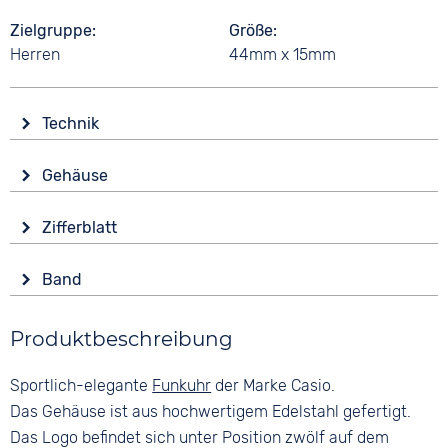
Zielgruppe
Größe
Herren
44mm x 15mm
Technik
Antrieb
Gehäuse
Solar
Glas
Funk
Zifferblatt
Plexiglas
Funkgesteuert
Anzeige
Form
Funktionen
Band
Ana-Digital
Rund
Alarm
Farbe
Farbe
Datumsanzeige
Material
Produktbeschreibung
Silber
Anthrazit
Stoppuhr
Edelstahl
Zeitzonen / Weltzeit
Material
Ziffern
Sportlich-elegante
Funkuhr
der Marke Casio.
Farbe
Zifferblattbeleuchtung
Edelstahl
Arabisch
Silber
Das Gehäuse ist aus hochwertigem Edelstahl gefertigt.
Wasserdicht
Bandschließe
Das Logo befindet sich unter Position zwölf auf dem