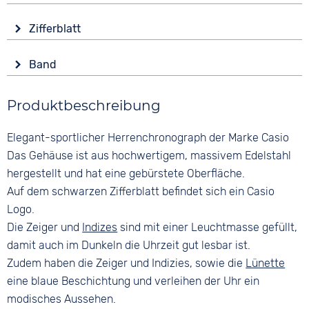
Material
Wasserdicht
Zifferblatt
Edelstahl
10 bar
Anzeige
Form
Funktionen
Band
Analog
Rund
Stoppuhr
Material
Farbe
Leuchtzeiger / -ziffern
Glas
Produktbeschreibung
Edelstahl
Blau
Datumsanzeige
Mineralglas
Schwarz
Farbe
Elegant-sportlicher Herrenchronograph der Marke Casio
Farbe
Silber
Ziffern
Silber
Das Gehäuse ist aus hochwertigem, massivem Edelstahl
Keine
Bandschließe
hergestellt und hat eine gebürstete Oberfläche.
Faltschließe
Auf dem schwarzen Zifferblatt befindet sich ein Casio
Logo.
Die Zeiger und
Indizes
sind mit einer Leuchtmasse gefüllt,
damit auch im Dunkeln die Uhrzeit gut lesbar ist.
Zudem haben die Zeiger und Indizies, sowie die
Lünette
eine blaue Beschichtung und verleihen der Uhr ein
modisches Aussehen.