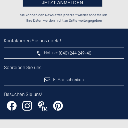
Bitte tragen Sie die Zahl in
██░░░░░░██████░░██████░░██████░░

██░░██░░██░░░░░░░░░░██░░██░░░░░░

Sie können den Newsletter jederzeit wieder abbestellen.
██████░░██████░░░░████░░██████░░

░░░░██░░░░░░██░░██░░░░░░██░░██░░

das nebenstehende Feld ein.
Ihre Daten werden nicht an Dritte weitergegeben
Kontaktieren Sie uns direkt!
Hotline:
(040) 244 249-40
Schreiben Sie uns!
E-Mail schreiben
Besuchen Sie uns!