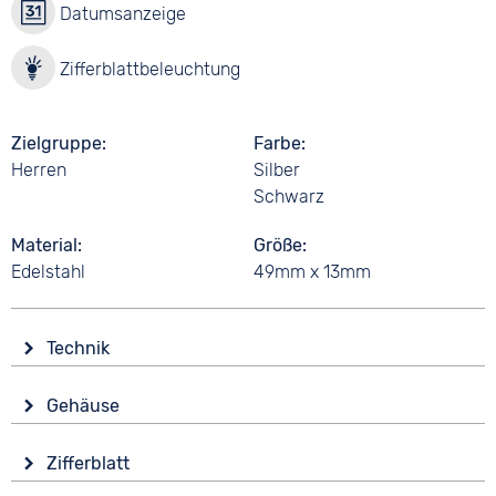
Datumsanzeige
Zifferblattbeleuchtung
Zielgruppe
Farbe
Herren
Silber
Schwarz
Material
Größe
Edelstahl
49mm x 13mm
Technik
Antrieb
Gehäuse
Batterie (Quarz)
Glas
Funktionen
Zifferblatt
Mineralglas
Alarm