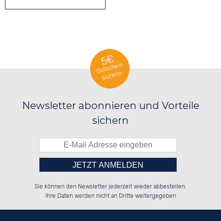
5€
Gutschein
sichern
Newsletter abonnieren und Vorteile
sichern
Bitte tragen Sie die Zahl in
░░░░██░░██████░░██████░░██░░░░░░

░░████░░░░░░██░░██░░██░░██░░██░░

Sie können den Newsletter jederzeit wieder abbestellen.
░░░░██░░░░████░░██████░░██████░░

░░░░██░░██░░░░░░░░░░██░░░░░░██░░

das nebenstehende Feld ein.
Ihre Daten werden nicht an Dritte weitergegeben