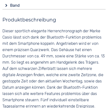
Anzeige
Countdown
Form
Band
Ana-Digital
Datumsanzeige
Rund
Ewiger Kalender
Farbe
Farbe
Material
Produktbeschreibung
Stoppuhr
Silber
Schwarz
Edelstahl
Wochentagsanzeige
Material
Ziffern
Dieser sportlich elegante Herrenchronograph der Marke
Zifferblattbeleuchtung
Farbe
Edelstahl
Keine
Schwarz
Casio lässt sich dank der Bluetooth-Funktion problemlos
Bandschließe
mit dem Smartphone koppeln. Angetrieben wird er von
Faltschließe
einem präzisen Quarzwerk. Das Gehäuse hat einen
Durchmesser von ca. 49 mm, sowie eine Stärke von ca. 13
mm. So liegt es angenehm am Handgelenk des Trägers.
Auf dem schwarzen Zifferblatt lassen sich mehrere
digitale Anzeigen finden, welche eine zweite Zeitzone, die
gestoppte Zeit oder den aktuellen Wochentag, sowie das
Datum anzeigen können. Dank der Bluetooth-Funktion
lassen sich alle weitere Features problemlos über das
Smartphone steuern. Fünf individuell einstellbare
Tagesalarme erinnern an wiederkehrende Ereignisse.