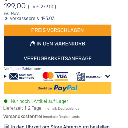
199,00
(UVP: 279,00)
inkl. MwSt.
Vorkassepreis:
193,03
PREIS VORSCHLAGEN
IN DEN WARENKORB
VERFÜGBARKEITSANFRAGE
Verfügbare Zahlweisen:
Nur noch 1 Artikel auf Lager
Lieferzeit 1-2 Tage
innerhalb Deutschlands
Versandkostenfrei
innerhalb Deutschlands
In den Uhrzeit.org Store Ahrensburg bestellen