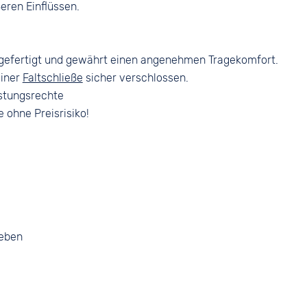
eren Einflüssen.
.
 gefertigt und gewährt einen angenehmen Tragekomfort.
einer
Faltschließe
sicher verschlossen.
stungsrechte
e ohne Preisrisiko!
geben