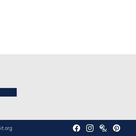
it.org