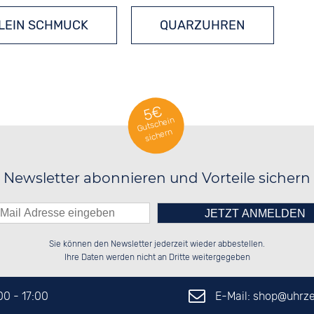
KLEIN SCHMUCK
QUARZUHREN
5€
Gutschein
sichern
Newsletter abonnieren und Vorteile sichern
Bitte tragen Sie die Zahl in
░░░░██░░██████░░██████░░██████░░

░░████░░░░░░██░░░░░░██░░██░░██░░

Sie können den Newsletter jederzeit wieder abbestellen.
░░░░██░░░░████░░░░████░░██████░░

░░░░██░░██░░░░░░░░░░██░░░░░░██░░

das nebenstehende Feld ein.
Ihre Daten werden nicht an Dritte weitergegeben
E-Mail: shop@
uhrze
:00 - 17:00