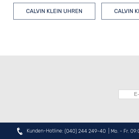
CALVIN KLEIN UHREN
CALVIN 
SCHWEIZER UHREN
Kunden-Hotline:
(040) 244 249-40
| Mo. - Fr. 09