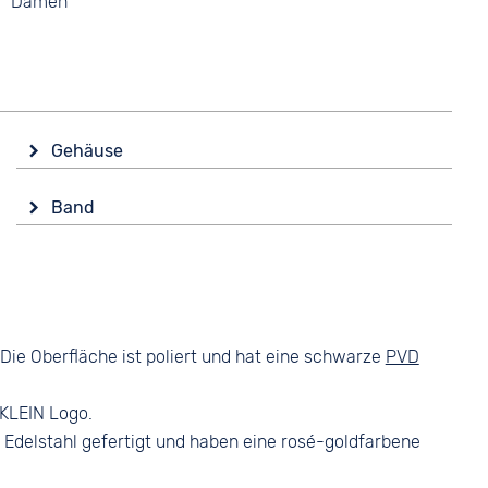
Damen
Gehäuse
Material
Band
Edelstahl
Material
Form
Edelstahl
Rund
Farbe
Glas
Schwarz
Mineralglas
Die Oberfläche ist poliert und hat eine schwarze
PVD
Bandschließe
Farbe
Faltschließe
Schwarz
 KLEIN Logo.
Edelstahl gefertigt und haben eine rosé-goldfarbene