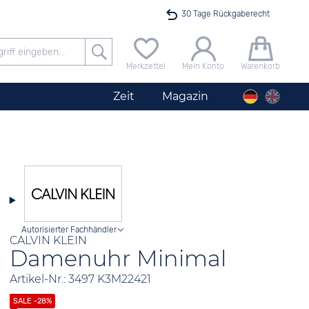
30 Tage Rückgaberecht
Versandkostenfrei ab 40 €
Merkzettel
Mein Konto
Warenkorb
24h Expresslieferung
Zeit
Magazin
100 Tage Niedrigpreisgarantie
Startimer Pilot Herrenchronograph Big Date
Angebot nur heute bis 24 Uhr verfügbar
Autorisierter Fachhändler
CALVIN KLEIN
Damenuhr Minimal
Artikel-Nr.: 3497 K3M22421