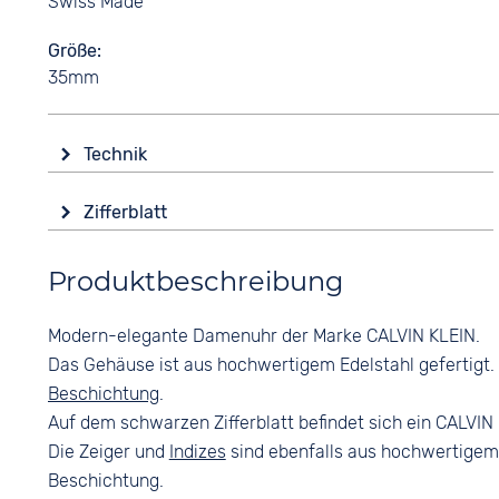
Swiss Made
Größe
35mm
Technik
Antrieb
Zifferblatt
Batterie (Quarz)
Anzeige
Wasserdicht
Produktbeschreibung
Analog
3 bar
Farbe
Modern-elegante Damenuhr der Marke CALVIN KLEIN.
Schwarz
Das Gehäuse ist aus hochwertigem Edelstahl gefertigt. 
Ziffern
Beschichtung
.
Keine
Auf dem schwarzen Zifferblatt befindet sich ein CALVIN
Die Zeiger und
Indizes
sind ebenfalls aus hochwertigem 
Beschichtung.