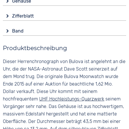
Gehäuse
Batterie (Quarz)
Glas
Funktionen
Zifferblatt
Saphirglas
Datumsanzeige
Anzeige
Leuchtzeiger / -ziffern
Form
Band
Analog
Stoppuhr
Tonneau/Oval
Farbe
Farbe
Wasserdicht
Material
Produktbeschreibung
Silber
Silber
5 bar
Edelstahl
Blau
Blau
Dieser Herrenchronograph von Bulova ist angelehnt an die
Farbe
Material
Ziffern
Silber
Uhr, die der NASA-Astronaut Dave Scott seinerzeit auf
Leder
Keine
dem Mond trug. Die originale Bulova Moonwatch wurde
Edelstahl
Ende 2015 auf einer Auktion für beachtliche 1,62 Mio.
Bandschließe
Dollar verkauft. Diese Uhr kommt mit seinem
Dornschließe
hochfrequentem
UHF Hochleistungs-Quarzwerk
seinem
Vorgänger sehr nahe. Das Gehäuse ist aus hochwertigem,
massivem Edelstahl hergestellt und hat eine mattierte
Oberfläche. Der Durchmesser beträgt 43,5 mm bei einer
Höhe von ca 13,2 mm. Auf dem silber-blauen Zifferblatt