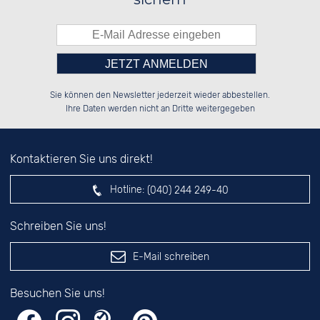
Bitte tragen Sie die Zahl in
██████░░██████░░██████░░██████░░

░░░░██░░░░░░██░░██░░██░░██░░░░░░

Sie können den Newsletter jederzeit wieder abbestellen.
░░████░░░░████░░██████░░██████░░

██░░░░░░░░░░██░░░░░░██░░██░░██░░

das nebenstehende Feld ein.
Ihre Daten werden nicht an Dritte weitergegeben
Kontaktieren Sie uns direkt!
Hotline:
(040) 244 249-40
Schreiben Sie uns!
E-Mail schreiben
Besuchen Sie uns!