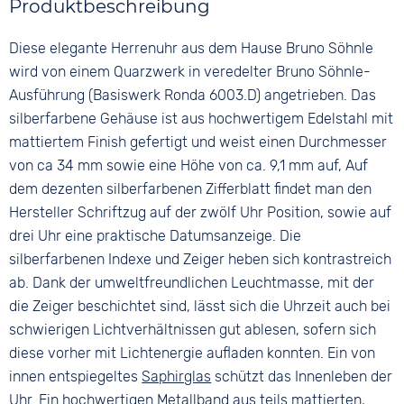
Produktbeschreibung
Silber
Silber
Edelstahl
Material
Ziffern
Diese elegante Herrenuhr aus dem Hause Bruno Söhnle
Farbe
Edelstahl
Keine
Silber
wird von einem Quarzwerk in veredelter Bruno Söhnle-
Bandschließe
Ausführung (Basiswerk Ronda 6003.D) angetrieben. Das
Faltschließe
silberfarbene Gehäuse ist aus hochwertigem Edelstahl mit
mattiertem Finish gefertigt und weist einen Durchmesser
von ca 34 mm sowie eine Höhe von ca. 9,1 mm auf, Auf
dem dezenten silberfarbenen Zifferblatt findet man den
Hersteller Schriftzug auf der zwölf Uhr Position, sowie auf
drei Uhr eine praktische Datumsanzeige. Die
silberfarbenen Indexe und Zeiger heben sich kontrastreich
ab. Dank der umweltfreundlichen Leuchtmasse, mit der
die Zeiger beschichtet sind, lässt sich die Uhrzeit auch bei
schwierigen Lichtverhältnissen gut ablesen, sofern sich
diese vorher mit Lichtenergie aufladen konnten. Ein von
innen entspiegeltes
Saphirglas
schützt das Innenleben der
Uhr. Ein hochwertigen Metallband aus teils mattierten,