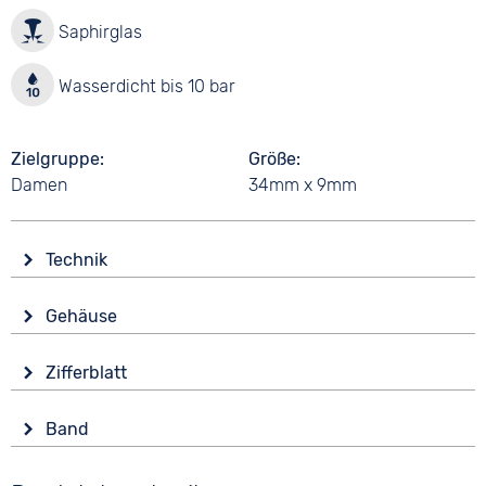
Saphirglas
Wasserdicht bis 10 bar
Zielgruppe
Größe
Damen
34mm x 9mm
Technik
Antrieb
Gehäuse
Batterie (Quarz)
Glas
Funktionen
Zifferblatt
Saphirglas
Datumsanzeige
Anzeige
Form
Wasserdicht
Band
Analog
Rund
10 bar
Farbe
Farbe
Material