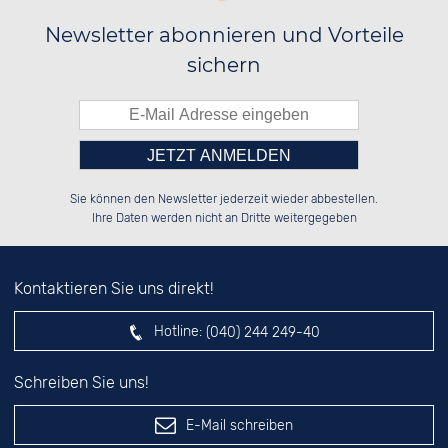
Newsletter abonnieren und Vorteile
sichern
Bitte tragen Sie die Zahl in
██████░░░░░░██░░██████░░██████░░

██░░██░░░░████░░██░░██░░░░░░██░░

Sie können den Newsletter jederzeit wieder abbestellen.
██████░░░░░░██░░██░░██░░░░████░░

░░░░██░░░░░░██░░██░░██░░██░░░░░░

das nebenstehende Feld ein.
Ihre Daten werden nicht an Dritte weitergegeben
Kontaktieren Sie uns direkt!
Hotline:
(040) 244 249-40
Schreiben Sie uns!
E-Mail schreiben