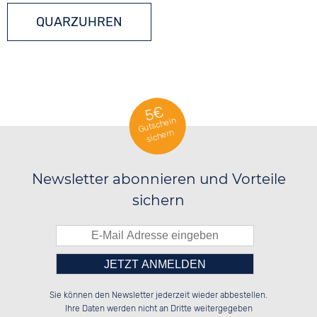
QUARZUHREN
5€
Gutschein
sichern
Newsletter abonnieren und Vorteile
sichern
Bitte tragen Sie die Zahl in
██████░░██████░░░░░░██░░██████░░

░░░░██░░██░░██░░░░████░░██░░██░░

Sie können den Newsletter jederzeit wieder abbestellen.
░░████░░██░░██░░░░░░██░░██████░░

██░░░░░░██░░██░░░░░░██░░██░░██░░

das nebenstehende Feld ein.
Ihre Daten werden nicht an Dritte weitergegeben