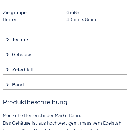
Zielgruppe
Größe
Herren
40mm x 8mm
Technik
Antrieb
Gehäuse
Batterie (Quarz)
Glas
Funktionen
Zifferblatt
Saphirglas
Datumsanzeige
Anzeige
Leuchtzeiger / -ziffern
Form
Band
Analog
Wochentagsanzeige
Rund
Farbe
Farbe
Wasserdicht
Material
Produktbeschreibung
Blau
Blau
3 bar
Edelstahl
Material
Ziffern
Modische Herrenuhr der Marke Bering
Farbe
Edelstahl
Keine
Silber
Das Gehäuse ist aus hochwertigem, massivem Edelstahl
Bandschließe