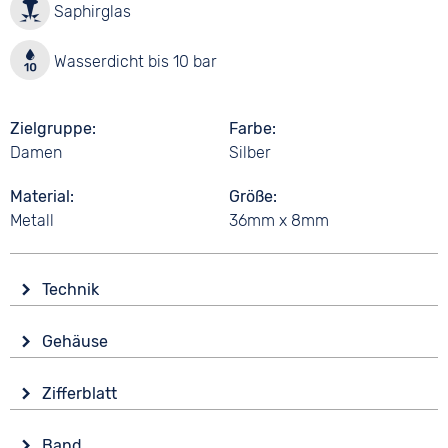
Saphirglas
Wasserdicht bis 10 bar
Zielgruppe
Farbe
Damen
Silber
Material
Größe
Metall
36mm x 8mm
Technik
Antrieb
Gehäuse
Batterie (Quarz)
Glas
Funktionen
Zifferblatt
Saphirglas
Datumsanzeige
Anzeige
Form
Wasserdicht
Band