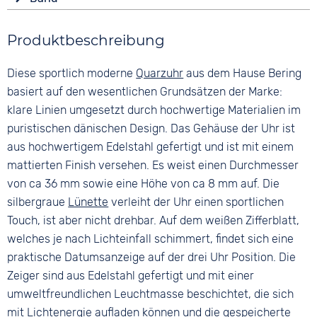
Analog
Tonneau/Oval
10 bar
Farbe
Farbe
Material
Produktbeschreibung
Silber
Silber
Edelstahl
Material
Ziffern
Diese sportlich moderne
Quarzuhr
aus dem Hause Bering
Farbe
Edelstahl
Keine
Silber
basiert auf den wesentlichen Grundsätzen der Marke:
Bandschließe
klare Linien umgesetzt durch hochwertige Materialien im
Faltschließe
puristischen dänischen Design. Das Gehäuse der Uhr ist
aus hochwertigem Edelstahl gefertigt und ist mit einem
mattierten Finish versehen. Es weist einen Durchmesser
von ca 36 mm sowie eine Höhe von ca 8 mm auf. Die
silbergraue
Lünette
verleiht der Uhr einen sportlichen
Touch, ist aber nicht drehbar. Auf dem weißen Zifferblatt,
welches je nach Lichteinfall schimmert, findet sich eine
praktische Datumsanzeige auf der drei Uhr Position. Die
Zeiger sind aus Edelstahl gefertigt und mit einer
umweltfreundlichen Leuchtmasse beschichtet, die sich
mit Lichtenergie aufladen können und die gespeicherte