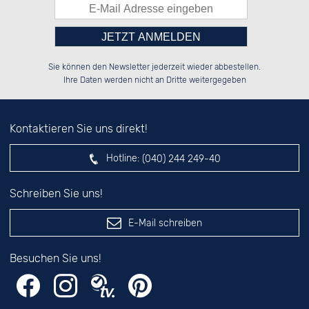
Bitte tragen Sie die Zahl in
██████░░░░░░██░░██████░░██████░░

██░░░░░░░░████░░██░░██░░██░░██░░

Sie können den Newsletter jederzeit wieder abbestellen.
██████░░░░░░██░░██████░░██████░░

██░░██░░░░░░██░░░░░░██░░██░░██░░

das nebenstehende Feld ein.
Ihre Daten werden nicht an Dritte weitergegeben
Kontaktieren Sie uns direkt!
Hotline:
(040) 244 249-40
Schreiben Sie uns!
E-Mail schreiben
Besuchen Sie uns!