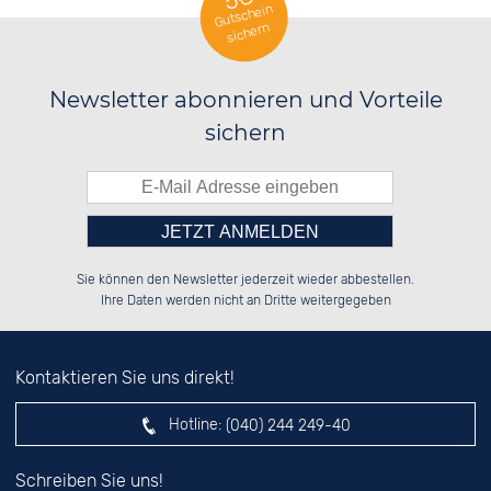
Gutschein
sichern
Newsletter abonnieren und Vorteile
sichern
Bitte tragen Sie die Zahl in
██░░░░░░░░░░██░░██████░░██████░░

██░░██░░░░████░░██░░██░░██░░██░░

Sie können den Newsletter jederzeit wieder abbestellen.
██████░░░░░░██░░██████░░██████░░

░░░░██░░░░░░██░░██░░██░░██░░██░░

das nebenstehende Feld ein.
Ihre Daten werden nicht an Dritte weitergegeben
Kontaktieren Sie uns direkt!
Hotline:
(040) 244 249-40
Schreiben Sie uns!