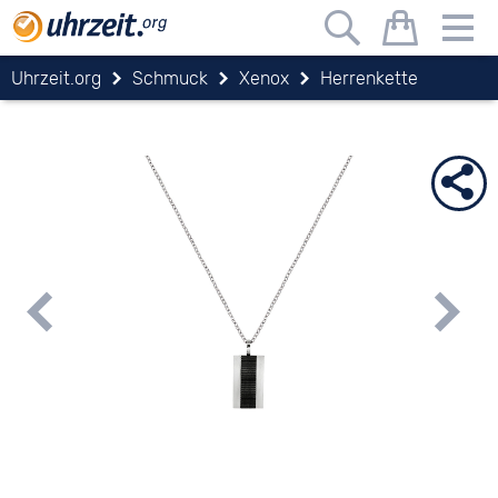
Uhrzeit.org
Schmuck
Xenox
Herrenkette