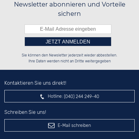
Newsletter abonnieren und Vorteile
sichern
Bitte tragen Sie die Zahl in
██████░░██████░░██████░░██████░░

██░░██░░██░░██░░██░░██░░██░░██░░

Sie können den Newsletter jederzeit wieder abbestellen.
██████░░██████░░██████░░██████░░

██░░██░░██░░██░░░░░░██░░██░░██░░

das nebenstehende Feld ein.
Ihre Daten werden nicht an Dritte weitergegeben
Kontaktieren Sie uns direkt!
Hotline:
(040) 244 249-40
Schreiben Sie uns!
E-Mail schreiben