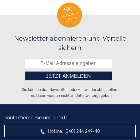
5€
Gutschein
sichern
Newsletter abonnieren und Vorteile
sichern
Bitte tragen Sie die Zahl in
██████░░██░░░░░░░░░░██░░██████░░

██░░░░░░██░░██░░░░████░░░░░░██░░

Sie können den Newsletter jederzeit wieder abbestellen.
██████░░██████░░░░░░██░░░░████░░

██░░██░░░░░░██░░░░░░██░░░░░░██░░

das nebenstehende Feld ein.
Ihre Daten werden nicht an Dritte weitergegeben
Kontaktieren Sie uns direkt!
Hotline:
(040) 244 249-40