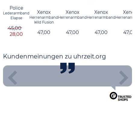
Police
Xenox
Xenox
Xenox
Xeno
Lederarmband
Herrenarmband
Herrenarmband
Herrenarmband
Herrenar
Elapse
Wild Fusion
45,00
47,00
47,00
47,00
47,0
28,00
Kundenmeinungen zu uhrzeit.org