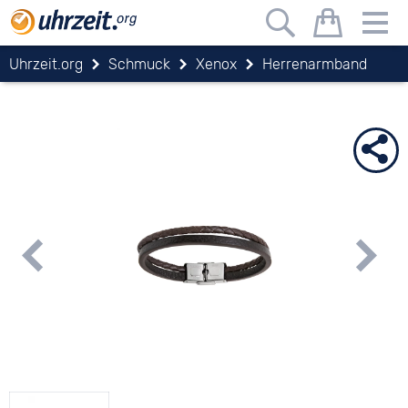
Uhrzeit.org
Schmuck
Xenox
Herrenarmband