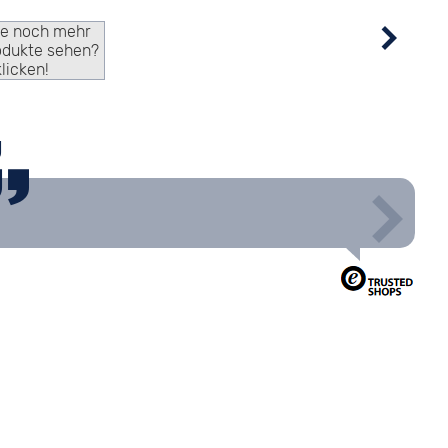
ie noch mehr
odukte sehen?
klicken!
g