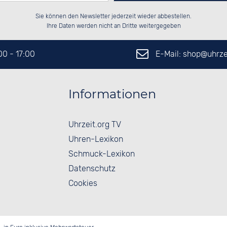
Bitte tragen Sie die Zahl in
██████░░██░░░░░░██████░░██████░░

██░░░░░░██░░██░░██░░██░░██░░██░░

Sie können den Newsletter jederzeit wieder abbestellen.
██████░░██████░░██████░░██░░██░░

░░░░██░░░░░░██░░██░░██░░██░░██░░

das nebenstehende Feld ein.
Ihre Daten werden nicht an Dritte weitergegeben
E-Mail: shop@
uhrze
:00 - 17:00
Informationen
Uhrzeit.org TV
Uhren-Lexikon
Schmuck-Lexikon
Datenschutz
Cookies