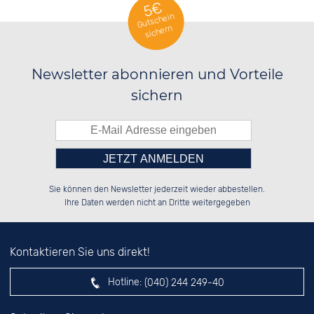
5€
Gutschein
sichern
Newsletter abonnieren und Vorteile
sichern
Bitte tragen Sie die Zahl in
██░░░░░░██░░░░░░██████░░██████░░

██░░██░░██░░██░░░░░░██░░██░░██░░

Sie können den Newsletter jederzeit wieder abbestellen.
██████░░██████░░░░████░░██████░░

░░░░██░░░░░░██░░██░░░░░░░░░░██░░

das nebenstehende Feld ein.
Ihre Daten werden nicht an Dritte weitergegeben
Kontaktieren Sie uns direkt!
Hotline:
(040) 244 249-40