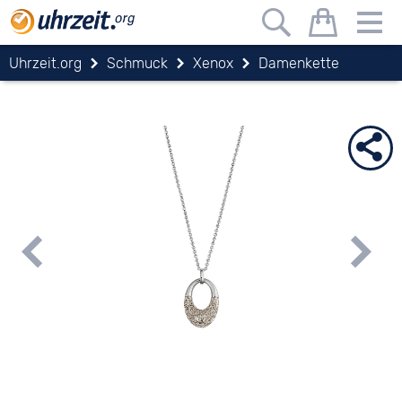
Uhrzeit.org
Schmuck
Xenox
Damenkette