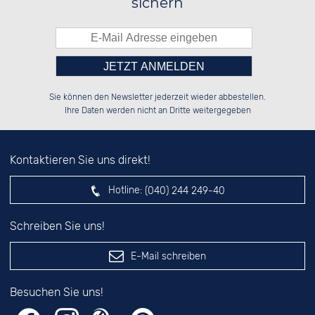
sichern
Bitte tragen Sie die Zahl in
██████░░██████░░██░░░░░░██████░░

░░░░██░░██░░██░░██░░██░░██░░██░░

Sie können den Newsletter jederzeit wieder abbestellen.
░░████░░██████░░██████░░██████░░

░░░░██░░██░░██░░░░░░██░░██░░██░░

das nebenstehende Feld ein.
Ihre Daten werden nicht an Dritte weitergegeben
Kontaktieren Sie uns direkt!
Hotline:
(040) 244 249-40
Schreiben Sie uns!
E-Mail schreiben
Besuchen Sie uns!