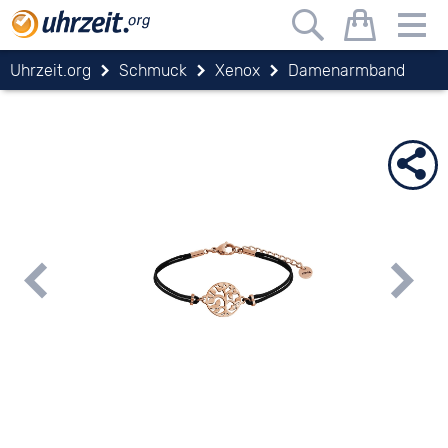
Uhrzeit.org
Schmuck
Xenox
Damenarmband