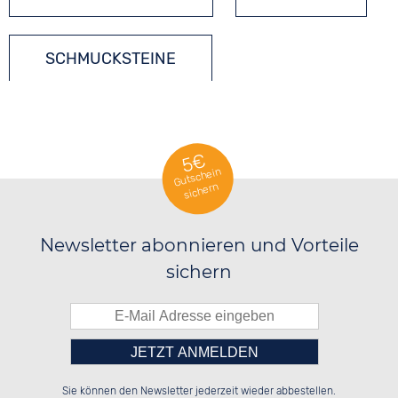
SCHMUCKSTEINE
SILBERSCHMUCK
5€
Gutschein
sichern
Newsletter abonnieren und Vorteile
sichern
Bitte tragen Sie die Zahl in
██████░░██████░░░░░░██░░██████░░

██░░██░░██░░██░░░░████░░██░░░░░░

Sie können den Newsletter jederzeit wieder abbestellen.
██████░░██████░░░░░░██░░██████░░

░░░░██░░░░░░██░░░░░░██░░░░░░██░░

das nebenstehende Feld ein.