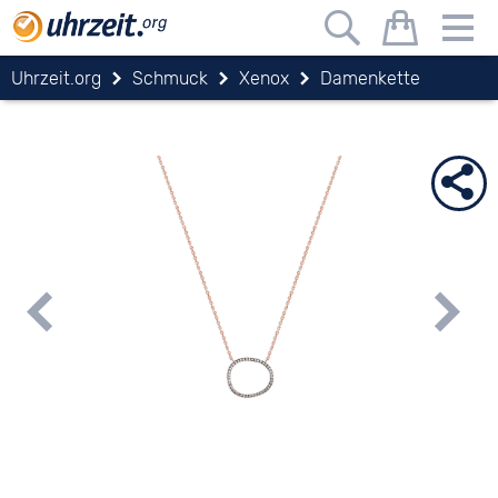
Uhrzeit.org
Schmuck
Xenox
Damenkette