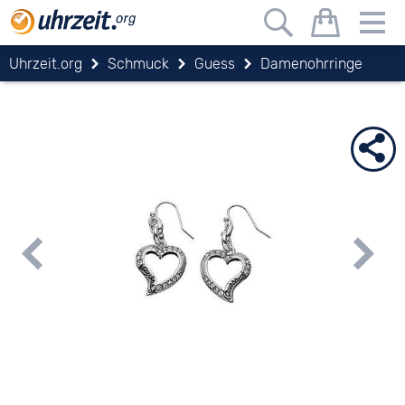
Uhrzeit.org
Schmuck
Guess
Damenohrringe