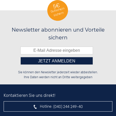
5€
Gutschein
sichern
Newsletter abonnieren und Vorteile
sichern
Bitte tragen Sie die Zahl in
██████░░██████░░██████░░░░░░██░░

██░░██░░░░░░██░░██░░░░░░░░████░░

Sie können den Newsletter jederzeit wieder abbestellen.
██████░░░░████░░██████░░░░░░██░░

░░░░██░░██░░░░░░██░░██░░░░░░██░░

das nebenstehende Feld ein.
Ihre Daten werden nicht an Dritte weitergegeben
Kontaktieren Sie uns direkt!
Hotline:
(040) 244 249-40