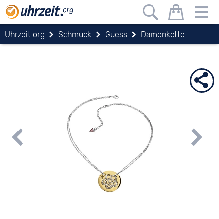
Uhrzeit.org
Schmuck
Guess
Damenkette