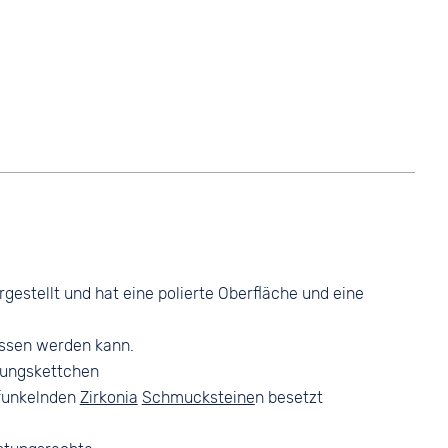
rgestellt und hat eine polierte Oberfläche und eine
lossen werden kann.
rungskettchen
 funkelnden
Zirkonia
Schmucksteine
n besetzt