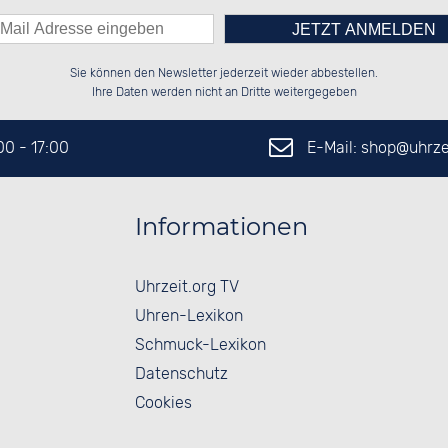
Bitte tragen Sie die Zahl in
██████░░██████░░██████░░██████░░

░░░░██░░░░░░██░░░░░░██░░██░░░░░░

Sie können den Newsletter jederzeit wieder abbestellen.
░░████░░░░████░░░░████░░██████░░

░░░░██░░░░░░██░░██░░░░░░░░░░██░░

das nebenstehende Feld ein.
Ihre Daten werden nicht an Dritte weitergegeben
E-Mail: shop@
uhrze
:00 - 17:00
Informationen
Uhrzeit.org TV
Uhren-Lexikon
Schmuck-Lexikon
Datenschutz
Cookies