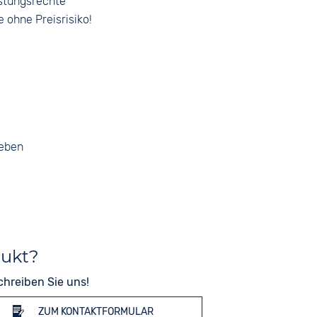
stungsrechte
e ohne Preisrisiko!
geben
dukt?
chreiben Sie uns!
ZUM KONTAKTFORMULAR