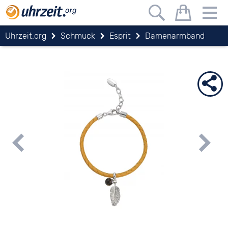
Uhrzeit.org
Schmuck
Esprit
Damenarmband