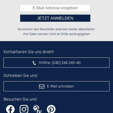
Bitte tragen Sie die Zahl in
██████░░██████░░██████░░██████░░

██░░██░░░░░░██░░░░░░██░░░░░░██░░

Sie können den Newsletter jederzeit wieder abbestellen.
██████░░░░████░░░░████░░░░████░░

░░░░██░░░░░░██░░██░░░░░░░░░░██░░

das nebenstehende Feld ein.
Ihre Daten werden nicht an Dritte weitergegeben
Kontaktieren Sie uns direkt!
Hotline:
(040) 244 249-40
Schreiben Sie uns!
E-Mail schreiben
Besuchen Sie uns!