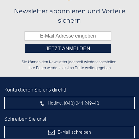
Newsletter abonnieren und Vorteile
sichern
Bitte tragen Sie die Zahl in
██████░░██████░░██████░░██░░░░░░

░░░░██░░██░░██░░██░░░░░░██░░██░░

Sie können den Newsletter jederzeit wieder abbestellen.
░░████░░██████░░██████░░██████░░

██░░░░░░██░░██░░░░░░██░░░░░░██░░

das nebenstehende Feld ein.
Ihre Daten werden nicht an Dritte weitergegeben
Kontaktieren Sie uns direkt!
Hotline:
(040) 244 249-40
Schreiben Sie uns!
E-Mail schreiben