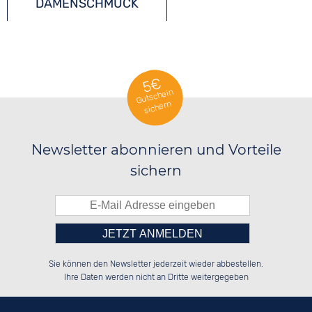
DAMENSCHMUCK
5€
Gutschein
sichern
Newsletter abonnieren und Vorteile
sichern
Bitte tragen Sie die Zahl in
██░░░░░░██████░░██████░░██████░░

██░░██░░░░░░██░░░░░░██░░██░░░░░░

Sie können den Newsletter jederzeit wieder abbestellen.
██████░░░░████░░░░████░░██████░░

░░░░██░░██░░░░░░░░░░██░░░░░░██░░

das nebenstehende Feld ein.
Ihre Daten werden nicht an Dritte weitergegeben