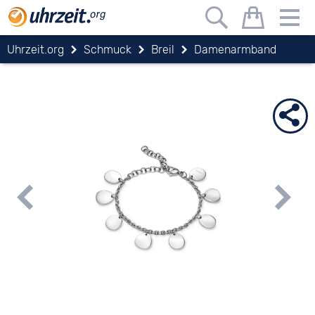
Uhrzeit.org
Schmuck
Breil
Damenarmband