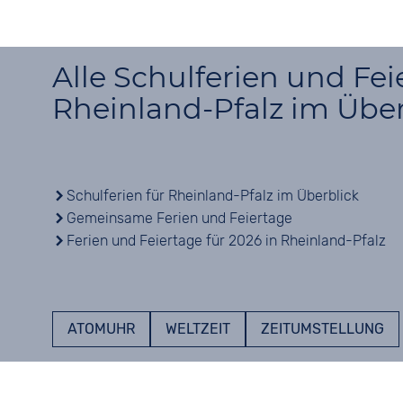
Alle Schulferien und Fei
Rheinland-Pfalz im Über
Schulferien für Rheinland-Pfalz im Überblick
Gemeinsame Ferien und Feiertage
Ferien und Feiertage für 2026 in Rheinland-Pfalz
ATOMUHR
WELTZEIT
ZEITUMSTELLUNG