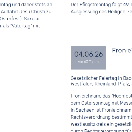
nntag und daher stets an
Der Pfingstmontag folgt 49 
 Auffahrt Jesu Christi zu
Ausgiessung des Heiligen Ge
Osterfest). Säkular
 als "Vatertag" mit
Fronl
04.06.26
Gesetzlicher Feiertag in Ba
Westfalen, Rheinland-Pfalz,
Fronleichnam, das "Hochfest 
dem Ostersonntag mit Mess
In Sachsen ist Fronleichnam
Rechtsverordnung bestimmt
Westlausitzkreis ein gesetzl
durch Rechtsverordnung für