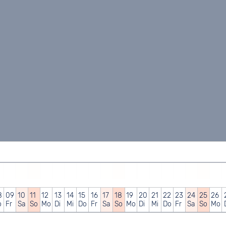
8
09
10
11
12
13
14
15
16
17
18
19
20
21
22
23
24
25
26
o
Fr
Sa
So
Mo
Di
Mi
Do
Fr
Sa
So
Mo
Di
Mi
Do
Fr
Sa
So
Mo