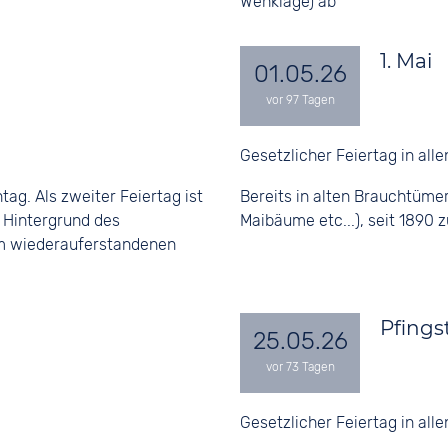
Wehklage) ab
1. Mai
01.05.26
Gesetzlicher Feiertag in all
ag. Als zweiter Feiertag ist
Bereits in alten Brauchtümer
r Hintergrund des
Maibäume etc...), seit 189
em wiederauferstandenen
Pfing
25.05.26
Gesetzlicher Feiertag in all