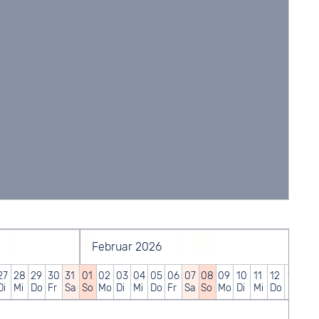
Februar 2026
27
28
29
30
31
01
02
03
04
05
06
07
08
09
10
11
12
13
14
Di
Mi
Do
Fr
Sa
So
Mo
Di
Mi
Do
Fr
Sa
So
Mo
Di
Mi
Do
Fr
Sa