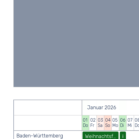
Januar 2026
01
02
03
04
05
06
07
0
Do
Fr
Sa
So
Mo
Di
Mi
D