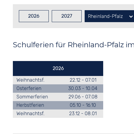
2026
2027
Rheinland-Pfalz
Baden-Württemberg
Bayern
Bremen
Hambur
Niedersachsen
Nordrhe
Schulferien für Rheinland-Pfalz i
Sachsen
Sachse
2026
Weihnachtsf.
22.12 - 07.01
Osterferien
30.03 - 10.04
Sommerferien
29.06 - 07.08
Herbstferien
05.10 - 16.10
Weihnachtsf.
23.12 - 08.01