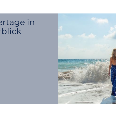
ertage in
blick