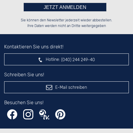
Bitte tragen Sie die Zahl in
██░░░░░░██████░░░░░░██░░██░░░░░░

██░░██░░░░░░██░░░░████░░██░░██░░

Sie können den Newsletter jederzeit wieder abbestellen.
██████░░░░████░░░░░░██░░██████░░

░░░░██░░░░░░██░░░░░░██░░░░░░██░░

das nebenstehende Feld ein.
Ihre Daten werden nicht an Dritte weitergegeben
Kontaktieren Sie uns direkt!
Hotline:
(040) 244 249-40
Schreiben Sie uns!
E-Mail schreiben
Besuchen Sie uns!