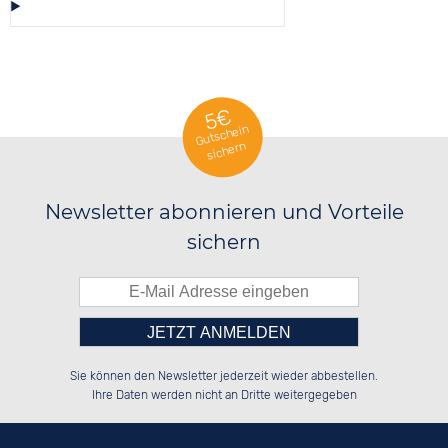
Diese Auswahl speichern/teilen
5€
Gutschein
sichern
Newsletter abonnieren und Vorteile
sichern
Bitte tragen Sie die Zahl in
██████░░░░░░██░░██░░░░░░██████░░

██░░░░░░░░████░░██░░██░░██░░██░░

Sie können den Newsletter jederzeit wieder abbestellen.
██████░░░░░░██░░██████░░██████░░

░░░░██░░░░░░██░░░░░░██░░██░░██░░

das nebenstehende Feld ein.
Ihre Daten werden nicht an Dritte weitergegeben