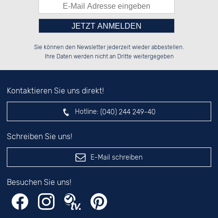
Bitte tragen Sie die Zahl in
██████░░██████░░██████░░██████░░

██░░██░░██░░░░░░██░░██░░░░░░██░░

Sie können den Newsletter jederzeit wieder abbestellen.
██████░░██████░░██████░░░░████░░

██░░██░░░░░░██░░██░░██░░░░░░██░░

das nebenstehende Feld ein.
Ihre Daten werden nicht an Dritte weitergegeben
Kontaktieren Sie uns direkt!
Hotline:
(040) 244 249-40
Schreiben Sie uns!
E-Mail schreiben
Besuchen Sie uns!