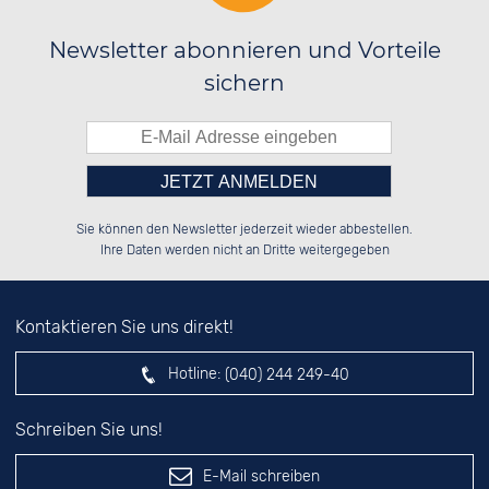
Newsletter abonnieren und Vorteile
sichern
Bitte tragen Sie die Zahl in
░░░░██░░██░░░░░░██████░░██████░░

░░████░░██░░██░░░░░░██░░░░░░██░░

Sie können den Newsletter jederzeit wieder abbestellen.
░░░░██░░██████░░░░████░░░░████░░

░░░░██░░░░░░██░░░░░░██░░░░░░██░░

das nebenstehende Feld ein.
Ihre Daten werden nicht an Dritte weitergegeben
Kontaktieren Sie uns direkt!
Hotline:
(040) 244 249-40
Schreiben Sie uns!
E-Mail schreiben