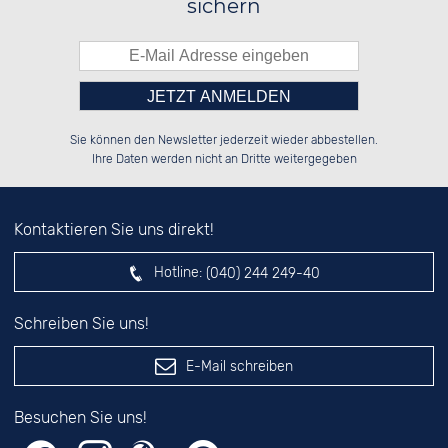
sichern
Bitte tragen Sie die Zahl in
░░░░██░░░░░░██░░██████░░██████░░

░░████░░░░████░░██░░░░░░██░░██░░

Sie können den Newsletter jederzeit wieder abbestellen.
░░░░██░░░░░░██░░██████░░██████░░

░░░░██░░░░░░██░░░░░░██░░░░░░██░░

das nebenstehende Feld ein.
Ihre Daten werden nicht an Dritte weitergegeben
Kontaktieren Sie uns direkt!
Hotline:
(040) 244 249-40
Schreiben Sie uns!
E-Mail schreiben
Besuchen Sie uns!