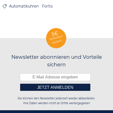
Automatikuhren
Fortis
5€
Gutschein
sichern
Newsletter abonnieren und Vorteile
sichern
Bitte tragen Sie die Zahl in
██████░░██████░░██████░░██████░░

░░░░██░░░░░░██░░░░░░██░░██░░░░░░

Sie können den Newsletter jederzeit wieder abbestellen.
░░████░░░░████░░░░████░░██████░░

░░░░██░░░░░░██░░░░░░██░░░░░░██░░

das nebenstehende Feld ein.
Ihre Daten werden nicht an Dritte weitergegeben