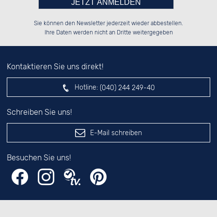
Bitte tragen Sie die Zahl in
██████░░██████░░░░░░██░░██████░░

██░░░░░░██░░██░░░░████░░██░░░░░░

Sie können den Newsletter jederzeit wieder abbestellen.
██████░░██████░░░░░░██░░██████░░

██░░██░░░░░░██░░░░░░██░░██░░██░░

das nebenstehende Feld ein.
Ihre Daten werden nicht an Dritte weitergegeben
Kontaktieren Sie uns direkt!
Hotline:
(040) 244 249-40
Schreiben Sie uns!
E-Mail schreiben
Besuchen Sie uns!