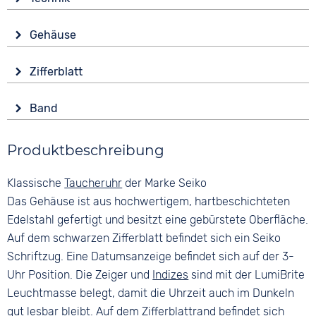
Antrieb
Gehäuse
Automatik
Glas
Funktionen
Zifferblatt
Saphirglas
Datumsanzeige
Anzeige
Leuchtzeiger / -ziffern
Form
Band
Analog
Rund
Wasserdicht
Farbe
Farbe
30 bar
Material
Produktbeschreibung
Silber
Schwarz
Edelstahl
Schwarz
Ziffern
Klassische
Taucheruhr
der Marke Seiko
Farbe
Material
Keine
Silber
Das Gehäuse ist aus hochwertigem, hartbeschichteten
Silikon
Edelstahl gefertigt und besitzt eine gebürstete Oberfläche.
Edelstahl
Auf dem schwarzen Zifferblatt befindet sich ein Seiko
Bandschließe
Schriftzug. Eine Datumsanzeige befindet sich auf der 3-
Faltschließe
Uhr Position. Die Zeiger und
Indizes
sind mit der LumiBrite
Leuchtmasse belegt, damit die Uhrzeit auch im Dunkeln
gut lesbar bleibt. Auf dem Zifferblattrand befindet sich