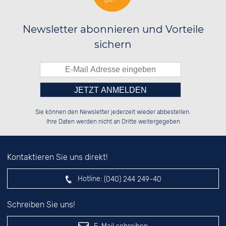
Newsletter abonnieren und Vorteile
sichern
Bitte tragen Sie die Zahl in
██████░░██████░░██████░░██████░░

██░░██░░██░░██░░░░░░██░░░░░░██░░

Sie können den Newsletter jederzeit wieder abbestellen.
██████░░██░░██░░░░████░░░░████░░

░░░░██░░██░░██░░░░░░██░░██░░░░░░

das nebenstehende Feld ein.
Ihre Daten werden nicht an Dritte weitergegeben
Kontaktieren Sie uns direkt!
Hotline:
(040) 244 249-40
Schreiben Sie uns!