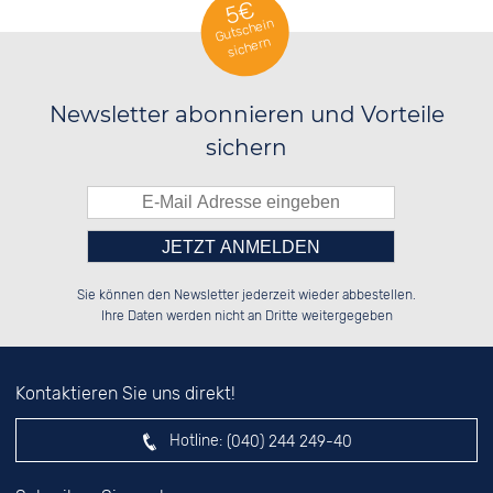
5€
Gutschein
sichern
Newsletter abonnieren und Vorteile
sichern
Bitte tragen Sie die Zahl in
░░░░██░░██████░░██████░░██████░░

░░████░░██░░██░░░░░░██░░░░░░██░░

Sie können den Newsletter jederzeit wieder abbestellen.
░░░░██░░██████░░░░████░░░░████░░

░░░░██░░██░░██░░██░░░░░░██░░░░░░

das nebenstehende Feld ein.
Ihre Daten werden nicht an Dritte weitergegeben
Kontaktieren Sie uns direkt!
Hotline:
(040) 244 249-40