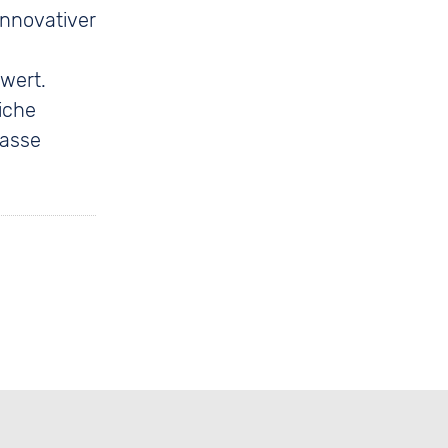
innovativer
wert.
iche
lasse