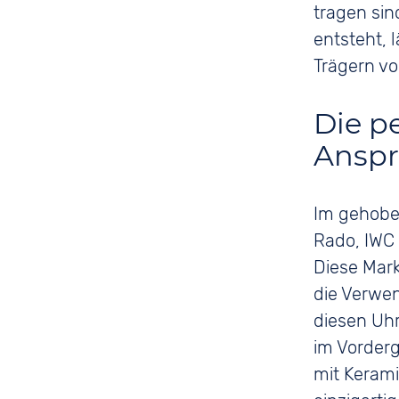
tragen sin
entsteht, 
Trägern v
Die p
Ansp
Im gehobe
Rado, IWC 
Diese Mark
die Verwe
diesen Uh
im Vorderg
mit Kerami