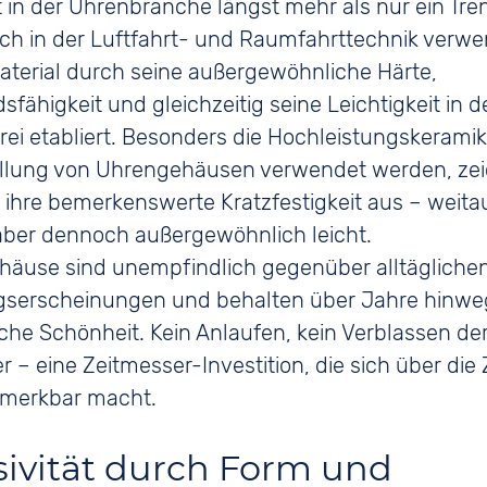
t in der Uhrenbranche längst mehr als nur ein Tre
ch in der Luftfahrt- und Raumfahrttechnik verwe
aterial durch seine außergewöhnliche Härte,
sfähigkeit und gleichzeitig seine Leichtigkeit in d
i etabliert. Besonders die Hochleistungskeramike
ellung von Uhrengehäusen verwendet werden, ze
 ihre bemerkenswerte Kratzfestigkeit aus – weita
 aber dennoch außergewöhnlich leicht.
häuse sind unempfindlich gegenüber alltägliche
serscheinungen und behalten über Jahre hinweg
che Schönheit. Kein Anlaufen, kein Verblassen der
r – eine Zeitmesser-Investition, die sich über die 
merkbar macht.
sivität durch Form und