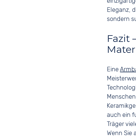
einzigarti
Eleganz, d
sondern su
Fazit 
Mater
Eine
Armb
Meisterwer
Technologi
Menschen,
Keramikgeh
auch ein f
Träger vie
Wenn Sie a