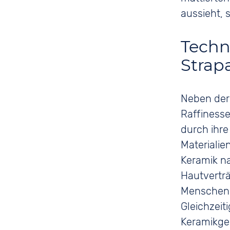
aussieht, 
Techn
Strap
Neben der 
Raffinesse
durch ihr
Materialie
Keramik na
Hautverträ
Menschen 
Gleichzeit
Keramikge