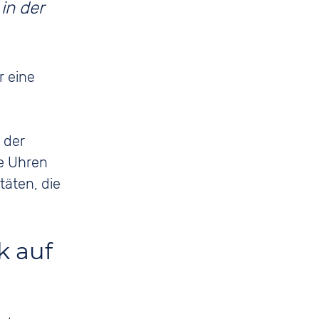
r eine
s
 der
e Uhren
täten, die
k auf