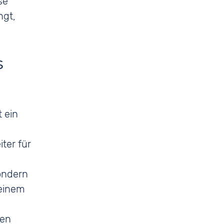
se
ngt,
s
t ein
ter für
ondern
seinem
ten