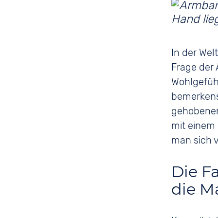
In der Wel
Frage der 
Wohlgefüh
bemerkensw
gehobenen
mit einem 
man sich 
Die Fa
die M