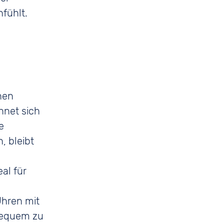
fühlt.
hen
hnet sich
e
, bleibt
al für
 Uhren mit
bequem zu