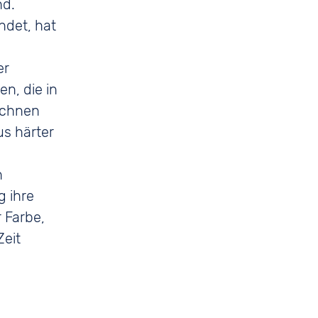
nd.
ndet, hat
er
n, die in
ichnen
us härter
n
 ihre
 Farbe,
Zeit