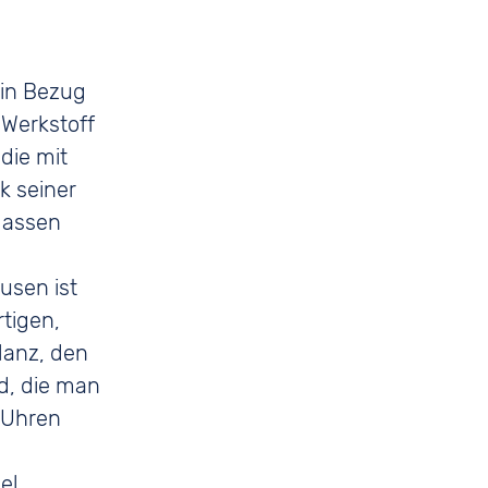
 in Bezug
 Werkstoff
die mit
k seiner
 lassen
usen ist
rtigen,
lanz, den
nd, die man
r Uhren
el