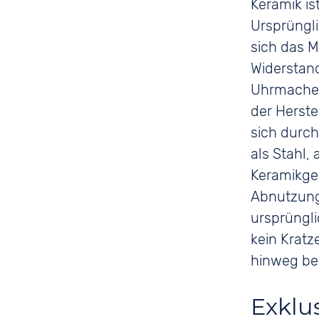
Keramik is
Ursprüngli
sich das M
Widerstand
Uhrmachere
der Herst
sich durch
als Stahl,
Keramikge
Abnutzung
ursprüngli
kein Kratze
hinweg be
Exklu