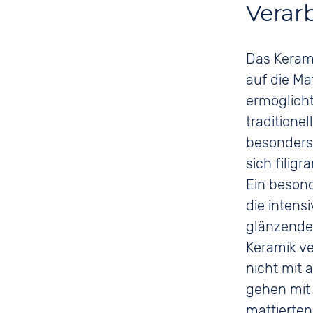
Verar
Das Kerami
auf die Ma
ermöglicht
traditione
besonders 
sich filig
Ein beson
die intens
glänzenden
Keramik ve
nicht mit 
gehen mit 
mattierten