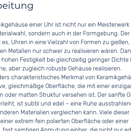
beitung
kgehäuse einer Uhr ist nicht nur ein Meisterwerk
terialwahl, sondern auch in der Formgebung. Der
 es, Uhren in eine Vielzahl von Formen zu gießen, 
llen Metallen nur schwer zu realisieren wären. Dan
hohen Festigkeit bei gleichzeitig geringer Dichte
rane, aber zugleich robuste Gehäuse realisieren.
ders charakteristisches Merkmal von Keramikgehä
ive, gleichmäßige Oberfläche, die mit einer einziga
 oder matten Struktur versehen ist. Der sanfte G
rleiht, ist subtil und edel – eine Ruhe ausstrahle
anderen Materialien vergleichen kann. Viele diese
einer extrem fein polierten Oberfläche oder einer
, fast samtigen Anmutung einher, die nicht nur ed