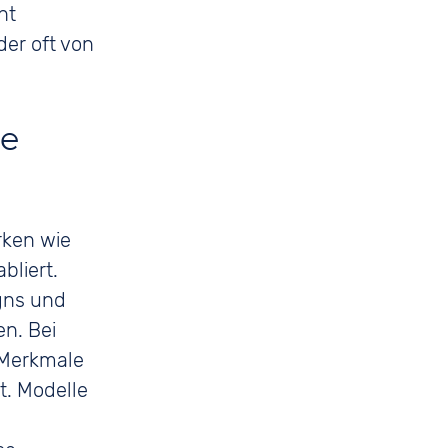
ht
der oft von
te
ken wie
bliert.
igns und
n. Bei
 Merkmale
t. Modelle