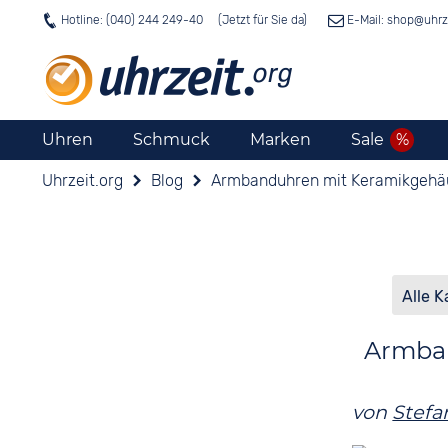
Hotline: (040) 244 249-40
E-Mail: shop@
uhrz
Uhren
Schmuck
Marken
Sale
Uhrzeit.org
Blog
Armbanduhren mit Keramikgehäus
Armban
von
Stefa