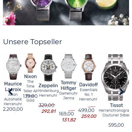
Unsere Topseller
Nixon
The
Tommy
Maurice
Davidoff
Zeppelin
Time
Hilfiger
Lacroix
Essentials
Hindenburg
Teller All
Damenuhr
No. 1
Aikon
Herrenuhr
139,00
Rose
Jenna
Herrenuhr
Automatik
Gold
Herrenuhr
Tissot
329,00
2.200,00
499,00
Herrenchronograp
292,81
169,00
Couturier Silber
259,00
131,82
595,00