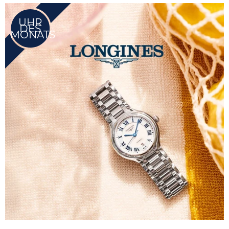
UHR
DES
MONATS