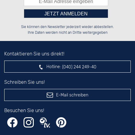
Bitte tragen Sie die Zahl in
██████░░██████░░██████░░██████░░

██░░██░░░░░░██░░██░░██░░██░░██░░

Sie können den Newsletter jederzeit wieder abbestellen.
██████░░░░████░░██████░░██████░░

░░░░██░░░░░░██░░░░░░██░░██░░██░░

das nebenstehende Feld ein.
Ihre Daten werden nicht an Dritte weitergegeben
Kontaktieren Sie uns direkt!
Hotline:
(040) 244 249-40
Schreiben Sie uns!
E-Mail schreiben
Besuchen Sie uns!