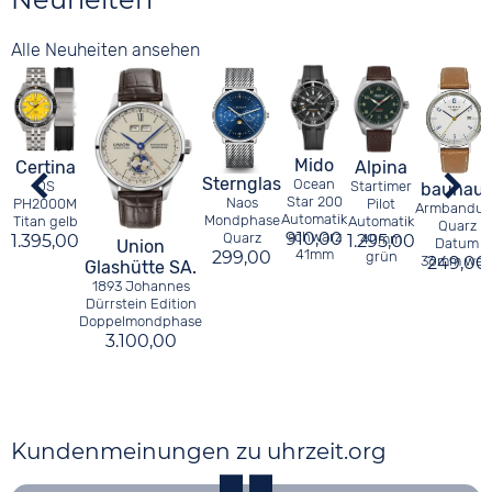
Alle Neuheiten ansehen
Mido
Certina
Alpina
Sternglas
Ocean
DS
Startimer
bauhau
Star 200
Naos
PH2000M
Pilot
Armbanduh
Automatik
Mondphase
Titan gelb
Automatik
Quarz
910,00
schwarz
Quarz
1.395,00
1.295,00
40mm
Datum
Union
41mm
299,00
grün
36mm wei
249,00
Glashütte SA.
1893 Johannes
Dürrstein Edition
Doppelmondphase
3.100,00
Kundenmeinungen zu uhrzeit.org