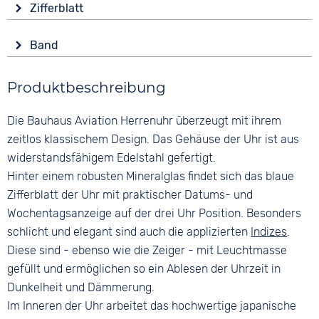
Funktionen
Zifferblatt
Mineralglas
Datumsanzeige
Anzeige
Leuchtzeiger / -ziffern
Form
Band
Analog
Wochentagsanzeige
Rund
Farbe
Farbe
Wasserdicht
Material
Produktbeschreibung
Blau
Blau
5 bar
Edelstahl
Material
Ziffern
Die Bauhaus Aviation Herrenuhr überzeugt mit ihrem
Farbe
Leder
Keine
Silber
zeitlos klassischem Design. Das Gehäuse der Uhr ist aus
Bandschließe
widerstandsfähigem Edelstahl gefertigt.
Dornschließe
Hinter einem robusten Mineralglas findet sich das blaue
Zifferblatt der Uhr mit praktischer Datums- und
Wochentagsanzeige auf der drei Uhr Position. Besonders
schlicht und elegant sind auch die applizierten
Indizes
.
Diese sind - ebenso wie die Zeiger - mit Leuchtmasse
gefüllt und ermöglichen so ein Ablesen der Uhrzeit in
Dunkelheit und Dämmerung.
Im Inneren der Uhr arbeitet das hochwertige japanische