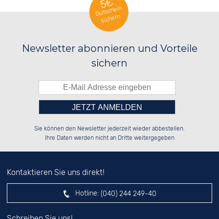
5€
Gutschein
sichern
Newsletter abonnieren und Vorteile
sichern
Bitte tragen Sie die Zahl in
██████░░██░░░░░░██░░░░░░██████░░

░░░░██░░██░░██░░██░░██░░██░░░░░░

Sie können den Newsletter jederzeit wieder abbestellen.
░░████░░██████░░██████░░██████░░

██░░░░░░░░░░██░░░░░░██░░██░░██░░

das nebenstehende Feld ein.
Ihre Daten werden nicht an Dritte weitergegeben
Kontaktieren Sie uns direkt!
Hotline:
(040) 244 249-40
Schreiben Sie uns!